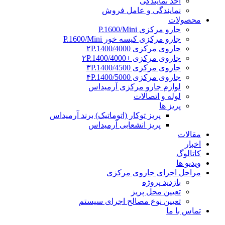
اخذ نمایندگی
نمایندگی و عامل فروش
محصولات
جارو مرکزی P.1600/Mini
جارو مرکزی کیسه خور P.1600/Mini
جاروی مرکزی ۲P.1400/4000
جاروی مرکزی +۲P.1400/4000
جاروی مرکزی ۳P.1400/4500
جاروی مرکزی ۴P.1400/5000
لوازم جارو مرکزی آرمیداس
لوله و اتصالات
پریز ها
پریز توکار (اتوماتیک) برند آرمیداس
پریز انشعابی آرمیداس
مقالات
اخبار
کاتالوگ
ویدیو ها
مراحل اجرای جاروی مرکزی
بازدید پروژه
تعیین محل پریز
تعیین نوع مصالح اجرای سیستم
تماس با ما