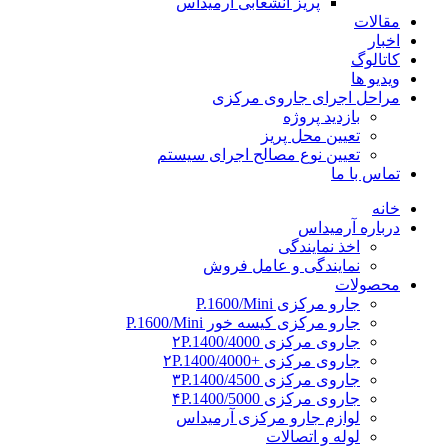
پریز انشعابی آرمیداس
مقالات
اخبار
کاتالوگ
ویدیو ها
مراحل اجرای جاروی مرکزی
بازدید پروژه
تعیین محل پریز
تعیین نوع مصالح اجرای سیستم
تماس با ما
خانه
درباره آرمیداس
اخذ نمایندگی
نمایندگی و عامل فروش
محصولات
جارو مرکزی P.1600/Mini
جارو مرکزی کیسه خور P.1600/Mini
جاروی مرکزی ۲P.1400/4000
جاروی مرکزی +۲P.1400/4000
جاروی مرکزی ۳P.1400/4500
جاروی مرکزی ۴P.1400/5000
لوازم جارو مرکزی آرمیداس
لوله و اتصالات