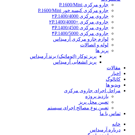
جارو مرکزی P.1600/Mini
جارو مرکزی کیسه خور P.1600/Mini
جاروی مرکزی ۲P.1400/4000
جاروی مرکزی +۲P.1400/4000
جاروی مرکزی ۳P.1400/4500
جاروی مرکزی ۴P.1400/5000
لوازم جارو مرکزی آرمیداس
لوله و اتصالات
پریز ها
پریز توکار (اتوماتیک) برند آرمیداس
پریز انشعابی آرمیداس
مقالات
اخبار
کاتالوگ
ویدیو ها
مراحل اجرای جاروی مرکزی
بازدید پروژه
تعیین محل پریز
تعیین نوع مصالح اجرای سیستم
تماس با ما
خانه
درباره آرمیداس