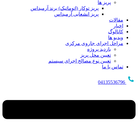
پریز ها
پریز توکار (اتوماتیک) برند آرمیداس
پریز انشعابی آرمیداس
مقالات
اخبار
کاتالوگ
ویدیو ها
مراحل اجرای جاروی مرکزی
بازدید پروژه
تعیین محل پریز
تعیین نوع مصالح اجرای سیستم
تماس با ما
04135536796