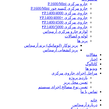
جارو مرکزی P.1600/Mini
جارو مرکزی کیسه خور P.1600/Mini
جاروی مرکزی ۲P.1400/4000
جاروی مرکزی +۲P.1400/4000
جاروی مرکزی ۳P.1400/4500
جاروی مرکزی ۴P.1400/5000
لوازم جارو مرکزی آرمیداس
لوله و اتصالات
پریز ها
پریز توکار (اتوماتیک) برند آرمیداس
پریز انشعابی آرمیداس
مقالات
اخبار
کاتالوگ
ویدیو ها
مراحل اجرای جاروی مرکزی
بازدید پروژه
تعیین محل پریز
تعیین نوع مصالح اجرای سیستم
تماس با ما
خانه
درباره آرمیداس