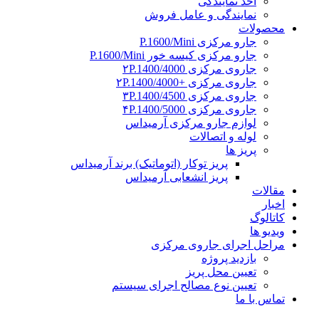
اخذ نمایندگی
نمایندگی و عامل فروش
محصولات
جارو مرکزی P.1600/Mini
جارو مرکزی کیسه خور P.1600/Mini
جاروی مرکزی ۲P.1400/4000
جاروی مرکزی +۲P.1400/4000
جاروی مرکزی ۳P.1400/4500
جاروی مرکزی ۴P.1400/5000
لوازم جارو مرکزی آرمیداس
لوله و اتصالات
پریز ها
پریز توکار (اتوماتیک) برند آرمیداس
پریز انشعابی آرمیداس
مقالات
اخبار
کاتالوگ
ویدیو ها
مراحل اجرای جاروی مرکزی
بازدید پروژه
تعیین محل پریز
تعیین نوع مصالح اجرای سیستم
تماس با ما