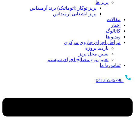
پریز ها
پریز توکار (اتوماتیک) برند آرمیداس
پریز انشعابی آرمیداس
مقالات
اخبار
کاتالوگ
ویدیو ها
مراحل اجرای جاروی مرکزی
بازدید پروژه
تعیین محل پریز
تعیین نوع مصالح اجرای سیستم
تماس با ما
04135536796