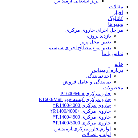
پریز انشعابی آرمیداس
مقالات
اخبار
کاتالوگ
ویدیو ها
مراحل اجرای جاروی مرکزی
بازدید پروژه
تعیین محل پریز
تعیین نوع مصالح اجرای سیستم
تماس با ما
خانه
درباره آرمیداس
اخذ نمایندگی
نمایندگی و عامل فروش
محصولات
جارو مرکزی P.1600/Mini
جارو مرکزی کیسه خور P.1600/Mini
جاروی مرکزی ۲P.1400/4000
جاروی مرکزی +۲P.1400/4000
جاروی مرکزی ۳P.1400/4500
جاروی مرکزی ۴P.1400/5000
لوازم جارو مرکزی آرمیداس
لوله و اتصالات