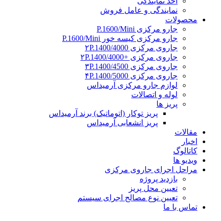
اخذ نمایندگی
نمایندگی و عامل فروش
محصولات
جارو مرکزی P.1600/Mini
جارو مرکزی کیسه خور P.1600/Mini
جاروی مرکزی ۲P.1400/4000
جاروی مرکزی +۲P.1400/4000
جاروی مرکزی ۳P.1400/4500
جاروی مرکزی ۴P.1400/5000
لوازم جارو مرکزی آرمیداس
لوله و اتصالات
پریز ها
پریز توکار (اتوماتیک) برند آرمیداس
پریز انشعابی آرمیداس
مقالات
اخبار
کاتالوگ
ویدیو ها
مراحل اجرای جاروی مرکزی
بازدید پروژه
تعیین محل پریز
تعیین نوع مصالح اجرای سیستم
تماس با ما