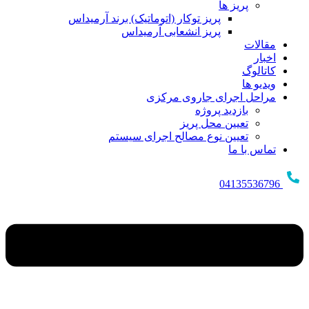
پریز ها
پریز توکار (اتوماتیک) برند آرمیداس
پریز انشعابی آرمیداس
مقالات
اخبار
کاتالوگ
ویدیو ها
مراحل اجرای جاروی مرکزی
بازدید پروژه
تعیین محل پریز
تعیین نوع مصالح اجرای سیستم
تماس با ما
04135536796