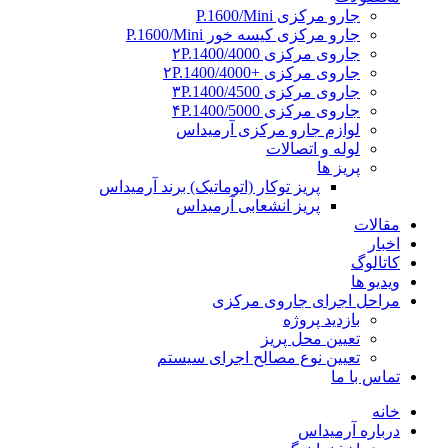
جارو مرکزی P.1600/Mini
جارو مرکزی کیسه خور P.1600/Mini
جاروی مرکزی ۲P.1400/4000
جاروی مرکزی +۲P.1400/4000
جاروی مرکزی ۳P.1400/4500
جاروی مرکزی ۴P.1400/5000
لوازم جارو مرکزی آرمیداس
لوله و اتصالات
پریز ها
پریز توکار (اتوماتیک) برند آرمیداس
پریز انشعابی آرمیداس
مقالات
اخبار
کاتالوگ
ویدیو ها
مراحل اجرای جاروی مرکزی
بازدید پروژه
تعیین محل پریز
تعیین نوع مصالح اجرای سیستم
تماس با ما
خانه
درباره آرمیداس