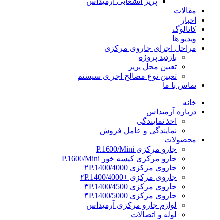
پریز انشعابی آرمیداس
مقالات
اخبار
کاتالوگ
ویدیو ها
مراحل اجرای جاروی مرکزی
بازدید پروژه
تعیین محل پریز
تعیین نوع مصالح اجرای سیستم
تماس با ما
خانه
درباره آرمیداس
اخذ نمایندگی
نمایندگی و عامل فروش
محصولات
جارو مرکزی P.1600/Mini
جارو مرکزی کیسه خور P.1600/Mini
جاروی مرکزی ۲P.1400/4000
جاروی مرکزی +۲P.1400/4000
جاروی مرکزی ۳P.1400/4500
جاروی مرکزی ۴P.1400/5000
لوازم جارو مرکزی آرمیداس
لوله و اتصالات