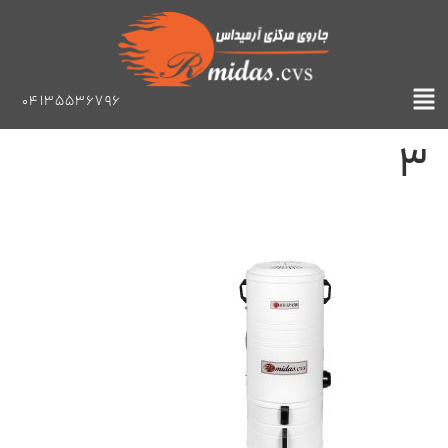
04135536796
3