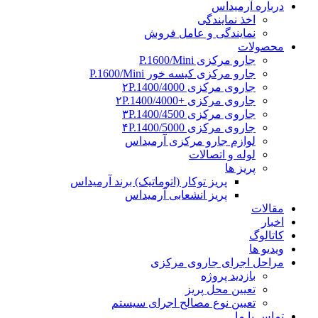
درباره آرمیداس
اخذ نمایندگی
نمایندگی و عامل فروش
محصولات
جارو مرکزی P.1600/Mini
جارو مرکزی کیسه خور P.1600/Mini
جاروی مرکزی ۲P.1400/4000
جاروی مرکزی +۲P.1400/4000
جاروی مرکزی ۳P.1400/4500
جاروی مرکزی ۴P.1400/5000
لوازم جارو مرکزی آرمیداس
لوله و اتصالات
پریز ها
پریز توکار (اتوماتیک) برند آرمیداس
پریز انشعابی آرمیداس
مقالات
اخبار
کاتالوگ
ویدیو ها
مراحل اجرای جاروی مرکزی
بازدید پروژه
تعیین محل پریز
تعیین نوع مصالح اجرای سیستم
تماس با ما