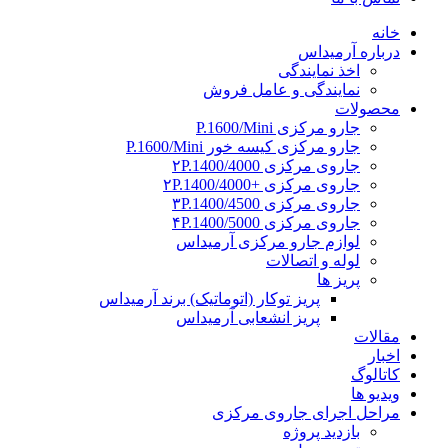
خانه
درباره آرمیداس
اخذ نمایندگی
نمایندگی و عامل فروش
محصولات
جارو مرکزی P.1600/Mini
جارو مرکزی کیسه خور P.1600/Mini
جاروی مرکزی ۲P.1400/4000
جاروی مرکزی +۲P.1400/4000
جاروی مرکزی ۳P.1400/4500
جاروی مرکزی ۴P.1400/5000
لوازم جارو مرکزی آرمیداس
لوله و اتصالات
پریز ها
پریز توکار (اتوماتیک) برند آرمیداس
پریز انشعابی آرمیداس
مقالات
اخبار
کاتالوگ
ویدیو ها
مراحل اجرای جاروی مرکزی
بازدید پروژه