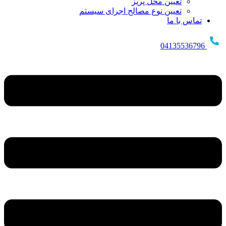
تعیین محل پریز
تعیین نوع مصالح اجرای سیستم
تماس با ما
04135536796