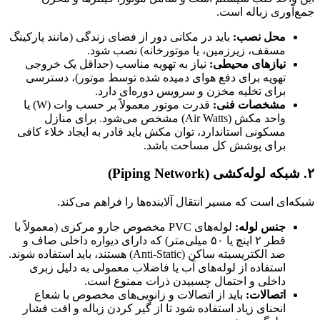
جمع‌آوری زباله است.
محل نصب:
باید در مکانی دور از فضای زندگی (مانند پارکینگ
مسقف، زیرزمین، یا موتورخانه) نصب شود.
نیازهای محیطی:
نیاز به تهویه مناسب (حداقل یک خروجی
تهویه برای دفع هوای دمیده شده توسط موتور)، دسترسی
برای تخلیه مخزن و سرویس دوره‌ای دارد.
مشخصات فنی:
قدرت موتور معمولاً بر حسب وات (W) یا
واحد مکش (Air Watts) مشخص می‌شود. برای منازل
مسکونی استاندارد، توان مکش باید قادر به ایجاد خلاء کافی
برای پوشش کل مساحت باشد.
۲. شبکه لوله‌کشی (Piping Network)
شبکه‌ای است که مسیر انتقال آلاینده‌ها را فراهم می‌کند.
جنس لوله:
لوله‌های PVC مخصوص جارو مرکزی (معمولاً با
قطر ۲ اینچ یا ۵۰ میلی‌متر) که دارای دیواره داخلی صاف و
ضد الکتریسیته ساکن (Anti-Static) هستند، باید استفاده شوند.
استفاده از لوله‌های آب یا فاضلاب معمولی به دلیل زبری
داخلی و احتمال چسبیدن ذرات ممنوع است.
اتصالات:
باید از اتصالات و زانویی‌های مخصوص با شعاع
انحنای زیاد استفاده شود تا از گیر کردن زباله و افت فشار