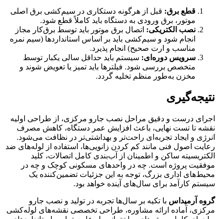
قطع برق:
قبل از هرگونه دستکاری در سیم‌کشی برق اصلی
موتور، برق ورودی به دستگاه باید کاملاً قطع شود.
نصب الکتریکی:
اتصال برق موتور باید توسط برق‌کار مجاز
انجام شود و سیم‌کشی باید بر اساس استانداردها (سیم نمره
مناسب و ارت صحیح) انجام پذیرد.
سرویس دوره‌ای:
سیستم باید حداقل سالی یکبار توسط
متخصص بررسی شود. فیلترها باید تمیز یا تعویض شوند و
مخزن به‌طور منظم تخلیه گردد.
نتیجه‌گیری
اجرای درست و دقیق مراحل نصب جارو مرکزی، از طراحی اولیه
نقشه تا تست نهایی، باعث افزایش عمر دستگاه، کاهش مصرف
انرژی و ایجاد تجربه‌ای راحت‌تر و بهداشتی‌تر در نظافت می‌شود.
رعایت اصول فنی مانند کم کردن زانویی‌ها، استفاده از لوله‌های ضد
الکتریسیته ساکن و اطمینان از آب‌بندی کامل اتصالات، کلید
موفقیت پروژه است. چه در واحدهای مسکونی کوچک و چه در
محیط‌های اداری بزرگ، توجه به این جزئیات تضمین‌کننده یک
سیستم کارآمد برای سال‌های آینده خواهد بود.
گروه آرمیداس
با تکیه بر سال‌ها تجربه در تولید و نصب جارو
مرکزی، آماده ارائه مشاوره، طراحی تخصصی نقشه‌های لوله‌کشی