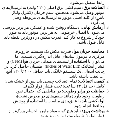
رابط متصل می‌شود.
اتصالات برق:
سیم‌کشی برق اصلی (۲۲۰ ولت) به ترمینال‌های
موتور وصل می‌شود. همچنین، سیم فرمان (کنترل ولتاژ
پایین) از کلید اصلی موتور به ترمینال‌های مربوطه وصل
می‌گردد.
آزمایش نهایی:
دستگاه روشن شده و عملکرد هر پریز بررسی
می‌شود. با اتصال خرطومی به هر پریز، موتور باید به طور
خودکار شروع به کار کند. قدرت مکش در دورترین نقطه باید
قابل قبول باشد.
محاسبه جریان هوا:
قدرت مکش یک سیستم جاروبرقی
مرکزی با فرمول ساده‌ای قابل اندازه‌گیری نیست، اما
می‌توان با استفاده از تست‌های میدانی جریان هوا (CFM) و
فشار استاتیک (Inches of Water Lift) اطمینان حاصل کرد. در
حالت ایده‌آل، یک سیستم خانگی باید حداقل ۱۰۰ تا ۱۲۰ اینچ
آب لیفت داشته باشد.
کیفیت اتصالات:
تمام اتصالات چسبی باید پس از خشک شدن
کامل (حداقل ۲۴ ساعت) تحت فشار قرار نگیرند.
حفاظت در برابر رطوبت:
در مناطقی که احتمال نفوذ
رطوبت وجود دارد (مانند سقف‌های در معرض نشت)،
لوله‌کشی باید با عایق‌بندی مناسب یا استفاده از پوشش
محافظ انجام شود.
بهداشت پریز:
نباید هیچ گونه مواد مایع یا اجسام بزرگ‌تر از
قطر لوله (۵۰ میلی‌متر) وارد پریز شود.