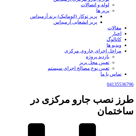
لوله و اتصالات
پریز ها
پریز توکار (اتوماتیک) برند آرمیداس
پریز انشعابی آرمیداس
مقالات
اخبار
کاتالوگ
ویدیو ها
مراحل اجرای جاروی مرکزی
بازدید پروژه
تعیین محل پریز
تعیین نوع مصالح اجرای سیستم
تماس با ما
04135536796
طرز نصب جارو مرکزی در
ساختمان‌