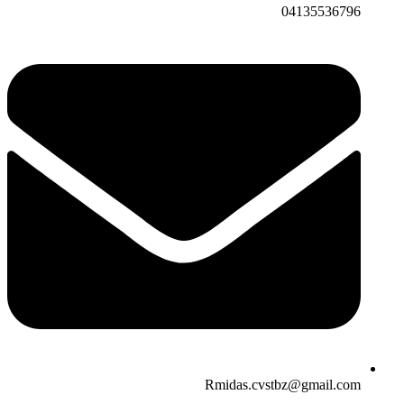
04135536796
Rmidas.cvstbz@gmail.com