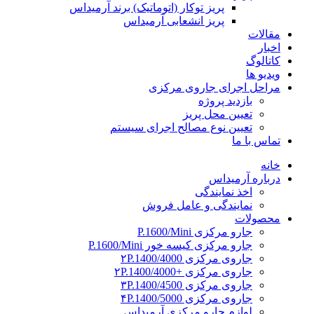
پریز توکار (اتوماتیک) برند آرمیداس
پریز انشعابی آرمیداس
مقالات
اخبار
کاتالوگ
ویدیو ها
مراحل اجرای جاروی مرکزی
بازدید پروژه
تعیین محل پریز
تعیین نوع مصالح اجرای سیستم
تماس با ما
خانه
درباره آرمیداس
اخذ نمایندگی
نمایندگی و عامل فروش
محصولات
جارو مرکزی P.1600/Mini
جارو مرکزی کیسه خور P.1600/Mini
جاروی مرکزی ۲P.1400/4000
جاروی مرکزی +۲P.1400/4000
جاروی مرکزی ۳P.1400/4500
جاروی مرکزی ۴P.1400/5000
لوازم جارو مرکزی آرمیداس