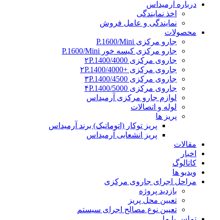
درباره آرمیداس
اخذ نمایندگی
نمایندگی و عامل فروش
محصولات
جارو مرکزی P.1600/Mini
جارو مرکزی کیسه خور P.1600/Mini
جاروی مرکزی ۲P.1400/4000
جاروی مرکزی +۲P.1400/4000
جاروی مرکزی ۳P.1400/4500
جاروی مرکزی ۴P.1400/5000
لوازم جارو مرکزی آرمیداس
لوله و اتصالات
پریز ها
پریز توکار (اتوماتیک) برند آرمیداس
پریز انشعابی آرمیداس
مقالات
اخبار
کاتالوگ
ویدیو ها
مراحل اجرای جاروی مرکزی
بازدید پروژه
تعیین محل پریز
تعیین نوع مصالح اجرای سیستم
تماس با ما