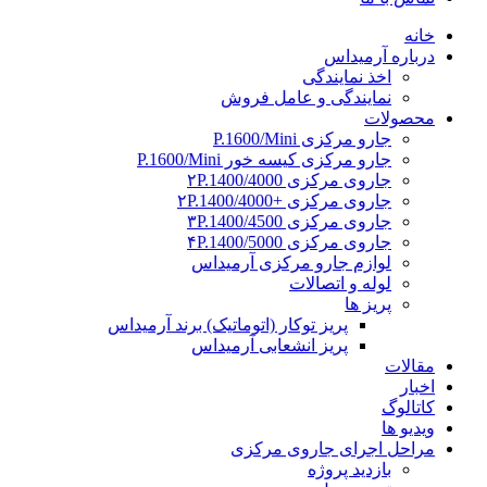
خانه
درباره آرمیداس
اخذ نمایندگی
نمایندگی و عامل فروش
محصولات
جارو مرکزی P.1600/Mini
جارو مرکزی کیسه خور P.1600/Mini
جاروی مرکزی ۲P.1400/4000
جاروی مرکزی +۲P.1400/4000
جاروی مرکزی ۳P.1400/4500
جاروی مرکزی ۴P.1400/5000
لوازم جارو مرکزی آرمیداس
لوله و اتصالات
پریز ها
پریز توکار (اتوماتیک) برند آرمیداس
پریز انشعابی آرمیداس
مقالات
اخبار
کاتالوگ
ویدیو ها
مراحل اجرای جاروی مرکزی
بازدید پروژه