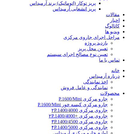
پریز توکار (اتوماتیک) برند آرمیداس
پریز انشعابی آرمیداس
مقالات
اخبار
کاتالوگ
ویدیو ها
مراحل اجرای جاروی مرکزی
بازدید پروژه
تعیین محل پریز
تعیین نوع مصالح اجرای سیستم
تماس با ما
خانه
درباره آرمیداس
اخذ نمایندگی
نمایندگی و عامل فروش
محصولات
جارو مرکزی P.1600/Mini
جارو مرکزی کیسه خور P.1600/Mini
جاروی مرکزی ۲P.1400/4000
جاروی مرکزی +۲P.1400/4000
جاروی مرکزی ۳P.1400/4500
جاروی مرکزی ۴P.1400/5000
لوازم جارو مرکزی آرمیداس