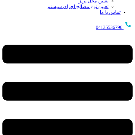
تعیین محل پریز
تعیین نوع مصالح اجرای سیستم
تماس با ما
04135536796