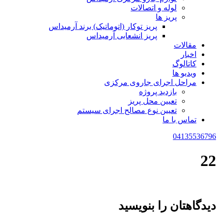
لوله و اتصالات
پریز ها
پریز توکار (اتوماتیک) برند آرمیداس
پریز انشعابی آرمیداس
مقالات
اخبار
کاتالوگ
ویدیو ها
مراحل اجرای جاروی مرکزی
بازدید پروژه
تعیین محل پریز
تعیین نوع مصالح اجرای سیستم
تماس با ما
04135536796
22
دیدگاهتان را بنویسید