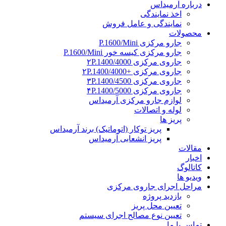
درباره آرمیداس
اخذ نمایندگی
نمایندگی و عامل فروش
محصولات
جارو مرکزی P.1600/Mini
جارو مرکزی کیسه خور P.1600/Mini
جاروی مرکزی ۲P.1400/4000
جاروی مرکزی +۲P.1400/4000
جاروی مرکزی ۳P.1400/4500
جاروی مرکزی ۴P.1400/5000
لوازم جارو مرکزی آرمیداس
لوله و اتصالات
پریز ها
پریز توکار (اتوماتیک) برند آرمیداس
پریز انشعابی آرمیداس
مقالات
اخبار
کاتالوگ
ویدیو ها
مراحل اجرای جاروی مرکزی
بازدید پروژه
تعیین محل پریز
تعیین نوع مصالح اجرای سیستم
تماس با ما