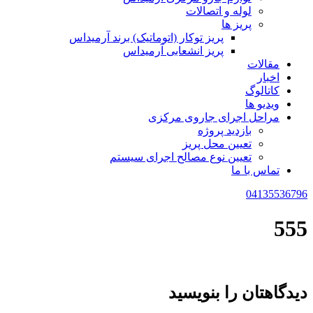
لوله و اتصالات
پریز ها
پریز توکار (اتوماتیک) برند آرمیداس
پریز انشعابی آرمیداس
مقالات
اخبار
کاتالوگ
ویدیو ها
مراحل اجرای جاروی مرکزی
بازدید پروژه
تعیین محل پریز
تعیین نوع مصالح اجرای سیستم
تماس با ما
04135536796
555
دیدگاهتان را بنویسید