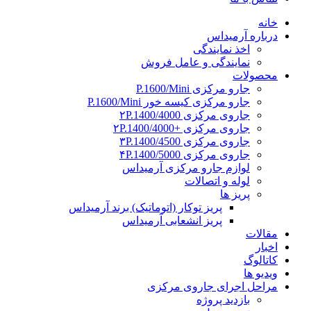
خانه
درباره آرمیداس
اخذ نمایندگی
نمایندگی و عامل فروش
محصولات
جارو مرکزی P.1600/Mini
جارو مرکزی کیسه خور P.1600/Mini
جاروی مرکزی ۲P.1400/4000
جاروی مرکزی +۲P.1400/4000
جاروی مرکزی ۳P.1400/4500
جاروی مرکزی ۴P.1400/5000
لوازم جارو مرکزی آرمیداس
لوله و اتصالات
پریز ها
پریز توکار (اتوماتیک) برند آرمیداس
پریز انشعابی آرمیداس
مقالات
اخبار
کاتالوگ
ویدیو ها
مراحل اجرای جاروی مرکزی
بازدید پروژه