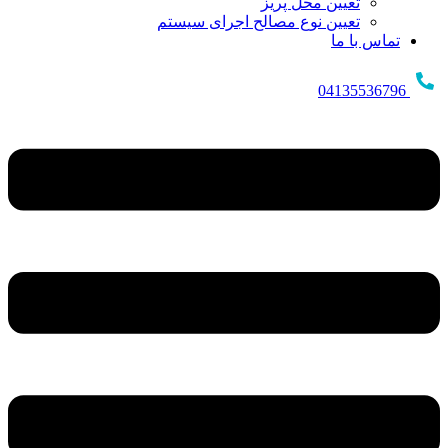
تعیین محل پریز
تعیین نوع مصالح اجرای سیستم
تماس با ما
04135536796