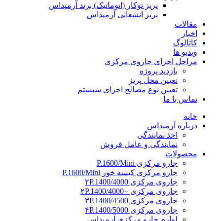
پریز توکار (اتوماتیک) برند آرمیداس
پریز انشعابی آرمیداس
مقالات
اخبار
کاتالوگ
ویدیو ها
مراحل اجرای جاروی مرکزی
بازدید پروژه
تعیین محل پریز
تعیین نوع مصالح اجرای سیستم
تماس با ما
خانه
درباره آرمیداس
اخذ نمایندگی
نمایندگی و عامل فروش
محصولات
جارو مرکزی P.1600/Mini
جارو مرکزی کیسه خور P.1600/Mini
جاروی مرکزی ۲P.1400/4000
جاروی مرکزی +۲P.1400/4000
جاروی مرکزی ۳P.1400/4500
جاروی مرکزی ۴P.1400/5000
لوازم جارو مرکزی آرمیداس