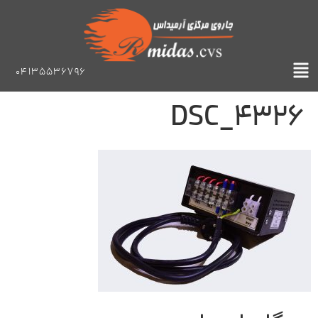
04135536796
DSC_4326