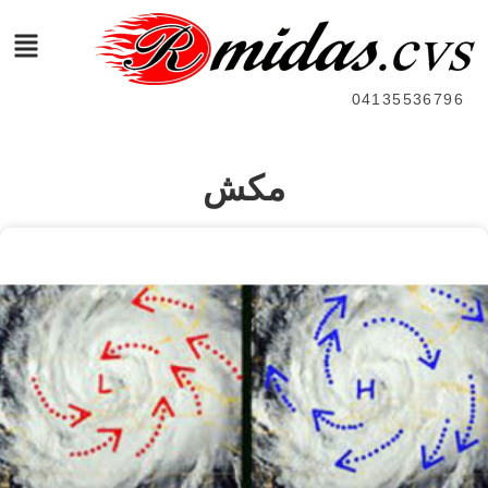
04135536796
مکش