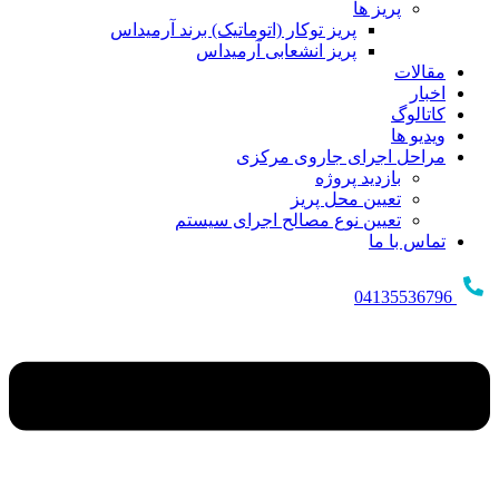
پریز ها
پریز توکار (اتوماتیک) برند آرمیداس
پریز انشعابی آرمیداس
مقالات
اخبار
کاتالوگ
ویدیو ها
مراحل اجرای جاروی مرکزی
بازدید پروژه
تعیین محل پریز
تعیین نوع مصالح اجرای سیستم
تماس با ما
04135536796