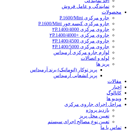
اخذ نمایندگی
نمایندگی و عامل فروش
محصولات
جارو مرکزی P.1600/Mini
جارو مرکزی کیسه خور P.1600/Mini
جاروی مرکزی ۲P.1400/4000
جاروی مرکزی +۲P.1400/4000
جاروی مرکزی ۳P.1400/4500
جاروی مرکزی ۴P.1400/5000
لوازم جارو مرکزی آرمیداس
لوله و اتصالات
پریز ها
پریز توکار (اتوماتیک) برند آرمیداس
پریز انشعابی آرمیداس
مقالات
اخبار
کاتالوگ
ویدیو ها
مراحل اجرای جاروی مرکزی
بازدید پروژه
تعیین محل پریز
تعیین نوع مصالح اجرای سیستم
تماس با ما