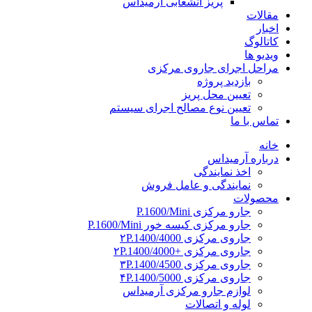
پریز انشعابی آرمیداس
مقالات
اخبار
کاتالوگ
ویدیو ها
مراحل اجرای جاروی مرکزی
بازدید پروژه
تعیین محل پریز
تعیین نوع مصالح اجرای سیستم
تماس با ما
خانه
درباره آرمیداس
اخذ نمایندگی
نمایندگی و عامل فروش
محصولات
جارو مرکزی P.1600/Mini
جارو مرکزی کیسه خور P.1600/Mini
جاروی مرکزی ۲P.1400/4000
جاروی مرکزی +۲P.1400/4000
جاروی مرکزی ۳P.1400/4500
جاروی مرکزی ۴P.1400/5000
لوازم جارو مرکزی آرمیداس
لوله و اتصالات