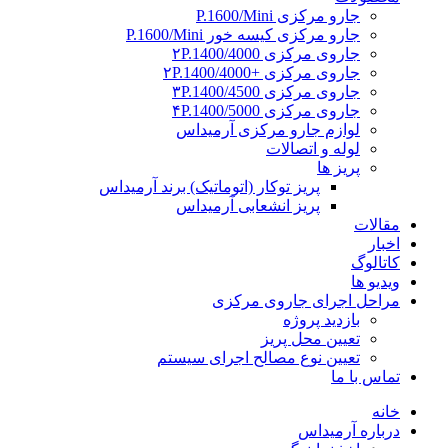
جارو مرکزی P.1600/Mini
جارو مرکزی کیسه خور P.1600/Mini
جاروی مرکزی ۲P.1400/4000
جاروی مرکزی +۲P.1400/4000
جاروی مرکزی ۳P.1400/4500
جاروی مرکزی ۴P.1400/5000
لوازم جارو مرکزی آرمیداس
لوله و اتصالات
پریز ها
پریز توکار (اتوماتیک) برند آرمیداس
پریز انشعابی آرمیداس
مقالات
اخبار
کاتالوگ
ویدیو ها
مراحل اجرای جاروی مرکزی
بازدید پروژه
تعیین محل پریز
تعیین نوع مصالح اجرای سیستم
تماس با ما
خانه
درباره آرمیداس