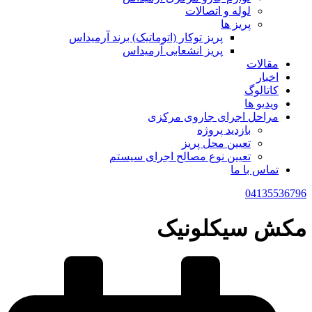
لوله و اتصالات
پریز ها
پریز توکار (اتوماتیک) برند آرمیداس
پریز انشعابی آرمیداس
مقالات
اخبار
کاتالوگ
ویدیو ها
مراحل اجرای جاروی مرکزی
بازدید پروژه
تعیین محل پریز
تعیین نوع مصالح اجرای سیستم
تماس با ما
04135536796
مکش سیکلونیک