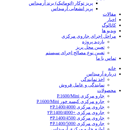
پریز توکار (اتوماتیک) برند آرمیداس
پریز انشعابی آرمیداس
مقالات
اخبار
کاتالوگ
ویدیو ها
مراحل اجرای جاروی مرکزی
بازدید پروژه
تعیین محل پریز
تعیین نوع مصالح اجرای سیستم
تماس با ما
خانه
درباره آرمیداس
اخذ نمایندگی
نمایندگی و عامل فروش
محصولات
جارو مرکزی P.1600/Mini
جارو مرکزی کیسه خور P.1600/Mini
جاروی مرکزی ۲P.1400/4000
جاروی مرکزی +۲P.1400/4000
جاروی مرکزی ۳P.1400/4500
جاروی مرکزی ۴P.1400/5000
لوازم جارو مرکزی آرمیداس