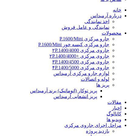
خانه
درباره آرمیداس
اخذ نمایندگی
نمایندگی و عامل فروش
محصولات
جارو مرکزی P.1600/Mini
جارو مرکزی کیسه خور P.1600/Mini
جاروی مرکزی ۲P.1400/4000
جاروی مرکزی +۲P.1400/4000
جاروی مرکزی ۳P.1400/4500
جاروی مرکزی ۴P.1400/5000
لوازم جارو مرکزی آرمیداس
لوله و اتصالات
پریز ها
پریز توکار (اتوماتیک) برند آرمیداس
پریز انشعابی آرمیداس
مقالات
اخبار
کاتالوگ
ویدیو ها
مراحل اجرای جاروی مرکزی
بازدید پروژه