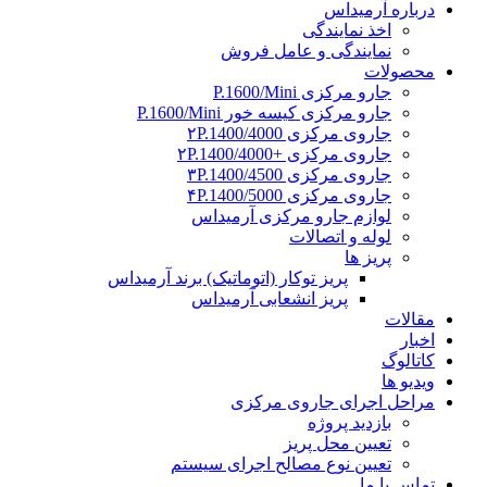
درباره آرمیداس
اخذ نمایندگی
نمایندگی و عامل فروش
محصولات
جارو مرکزی P.1600/Mini
جارو مرکزی کیسه خور P.1600/Mini
جاروی مرکزی ۲P.1400/4000
جاروی مرکزی +۲P.1400/4000
جاروی مرکزی ۳P.1400/4500
جاروی مرکزی ۴P.1400/5000
لوازم جارو مرکزی آرمیداس
لوله و اتصالات
پریز ها
پریز توکار (اتوماتیک) برند آرمیداس
پریز انشعابی آرمیداس
مقالات
اخبار
کاتالوگ
ویدیو ها
مراحل اجرای جاروی مرکزی
بازدید پروژه
تعیین محل پریز
تعیین نوع مصالح اجرای سیستم
تماس با ما