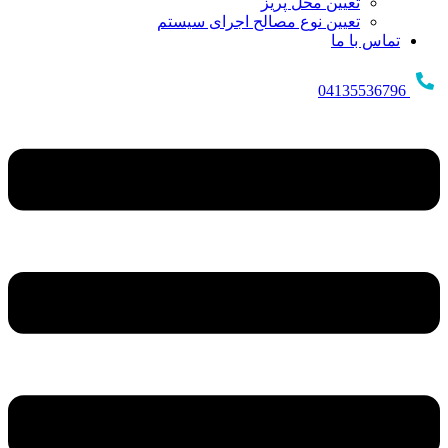
تعیین محل پریز
تعیین نوع مصالح اجرای سیستم
تماس با ما
04135536796