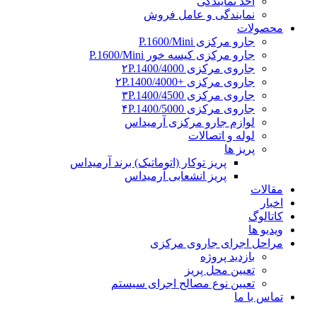
اخذ نمایندگی
نمایندگی و عامل فروش
محصولات
جارو مرکزی P.1600/Mini
جارو مرکزی کیسه خور P.1600/Mini
جاروی مرکزی ۲P.1400/4000
جاروی مرکزی +۲P.1400/4000
جاروی مرکزی ۳P.1400/4500
جاروی مرکزی ۴P.1400/5000
لوازم جارو مرکزی آرمیداس
لوله و اتصالات
پریز ها
پریز توکار (اتوماتیک) برند آرمیداس
پریز انشعابی آرمیداس
مقالات
اخبار
کاتالوگ
ویدیو ها
مراحل اجرای جاروی مرکزی
بازدید پروژه
تعیین محل پریز
تعیین نوع مصالح اجرای سیستم
تماس با ما