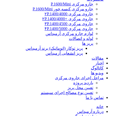
جارو مرکزی P.1600/Mini
جارو مرکزی کیسه خور P.1600/Mini
جاروی مرکزی ۲P.1400/4000
جاروی مرکزی +۲P.1400/4000
جاروی مرکزی ۳P.1400/4500
جاروی مرکزی ۴P.1400/5000
لوازم جارو مرکزی آرمیداس
لوله و اتصالات
پریز ها
پریز توکار (اتوماتیک) برند آرمیداس
پریز انشعابی آرمیداس
مقالات
اخبار
کاتالوگ
ویدیو ها
مراحل اجرای جاروی مرکزی
بازدید پروژه
تعیین محل پریز
تعیین نوع مصالح اجرای سیستم
تماس با ما
خانه
درباره آرمیداس