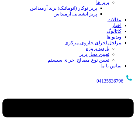
پریز ها
پریز توکار (اتوماتیک) برند آرمیداس
پریز انشعابی آرمیداس
مقالات
اخبار
کاتالوگ
ویدیو ها
مراحل اجرای جاروی مرکزی
بازدید پروژه
تعیین محل پریز
تعیین نوع مصالح اجرای سیستم
تماس با ما
04135536796