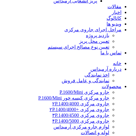
پریز انشعابی آرمیداس
مقالات
اخبار
کاتالوگ
ویدیو ها
مراحل اجرای جاروی مرکزی
بازدید پروژه
تعیین محل پریز
تعیین نوع مصالح اجرای سیستم
تماس با ما
خانه
درباره آرمیداس
اخذ نمایندگی
نمایندگی و عامل فروش
محصولات
جارو مرکزی P.1600/Mini
جارو مرکزی کیسه خور P.1600/Mini
جاروی مرکزی ۲P.1400/4000
جاروی مرکزی +۲P.1400/4000
جاروی مرکزی ۳P.1400/4500
جاروی مرکزی ۴P.1400/5000
لوازم جارو مرکزی آرمیداس
لوله و اتصالات