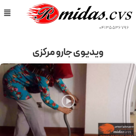
04135536796
ویدیوی جارو مرکزی