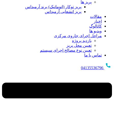
پریز ها
پریز توکار (اتوماتیک) برند آرمیداس
پریز انشعابی آرمیداس
مقالات
اخبار
کاتالوگ
ویدیو ها
مراحل اجرای جاروی مرکزی
بازدید پروژه
تعیین محل پریز
تعیین نوع مصالح اجرای سیستم
تماس با ما
04135536796