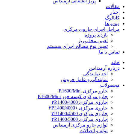
پریز انشعابی آرمیداس
مقالات
اخبار
کاتالوگ
ویدیو ها
مراحل اجرای جاروی مرکزی
بازدید پروژه
تعیین محل پریز
تعیین نوع مصالح اجرای سیستم
تماس با ما
خانه
درباره آرمیداس
اخذ نمایندگی
نمایندگی و عامل فروش
محصولات
جارو مرکزی P.1600/Mini
جارو مرکزی کیسه خور P.1600/Mini
جاروی مرکزی ۲P.1400/4000
جاروی مرکزی +۲P.1400/4000
جاروی مرکزی ۳P.1400/4500
جاروی مرکزی ۴P.1400/5000
لوازم جارو مرکزی آرمیداس
لوله و اتصالات