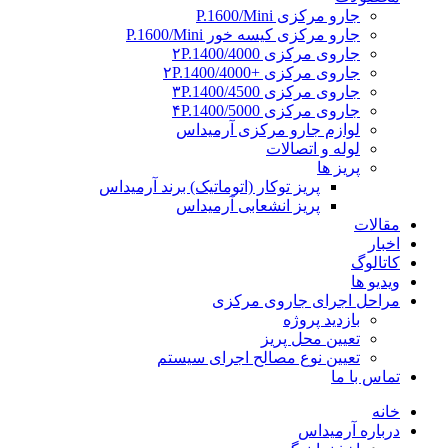
جارو مرکزی P.1600/Mini
جارو مرکزی کیسه خور P.1600/Mini
جاروی مرکزی ۲P.1400/4000
جاروی مرکزی +۲P.1400/4000
جاروی مرکزی ۳P.1400/4500
جاروی مرکزی ۴P.1400/5000
لوازم جارو مرکزی آرمیداس
لوله و اتصالات
پریز ها
پریز توکار (اتوماتیک) برند آرمیداس
پریز انشعابی آرمیداس
مقالات
اخبار
کاتالوگ
ویدیو ها
مراحل اجرای جاروی مرکزی
بازدید پروژه
تعیین محل پریز
تعیین نوع مصالح اجرای سیستم
تماس با ما
خانه
درباره آرمیداس