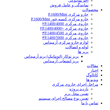
اخذ نمایندگی
نمایندگی و عامل فروش
محصولات
جارو مرکزی P.1600/Mini
جارو مرکزی کیسه خور P.1600/Mini
جاروی مرکزی ۲P.1400/4000
جاروی مرکزی +۲P.1400/4000
جاروی مرکزی ۳P.1400/4500
جاروی مرکزی ۴P.1400/5000
لوازم جارو مرکزی آرمیداس
لوله و اتصالات
پریز ها
پریز توکار (اتوماتیک) برند آرمیداس
پریز انشعابی آرمیداس
مقالات
اخبار
کاتالوگ
ویدیو ها
مراحل اجرای جاروی مرکزی
بازدید پروژه
تعیین محل پریز
تعیین نوع مصالح اجرای سیستم
تماس با ما