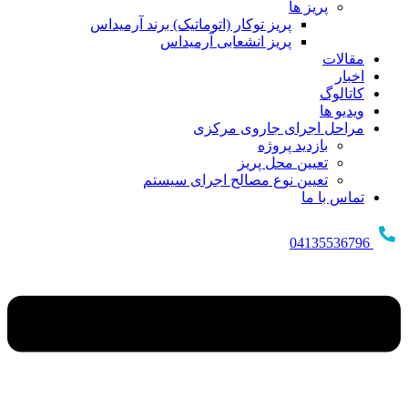
پریز ها
پریز توکار (اتوماتیک) برند آرمیداس
پریز انشعابی آرمیداس
مقالات
اخبار
کاتالوگ
ویدیو ها
مراحل اجرای جاروی مرکزی
بازدید پروژه
تعیین محل پریز
تعیین نوع مصالح اجرای سیستم
تماس با ما
04135536796