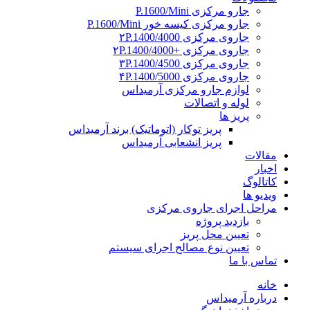
جارو مرکزی P.1600/Mini
جارو مرکزی کیسه خور P.1600/Mini
جاروی مرکزی ۲P.1400/4000
جاروی مرکزی +۲P.1400/4000
جاروی مرکزی ۳P.1400/4500
جاروی مرکزی ۴P.1400/5000
لوازم جارو مرکزی آرمیداس
لوله و اتصالات
پریز ها
پریز توکار (اتوماتیک) برند آرمیداس
پریز انشعابی آرمیداس
مقالات
اخبار
کاتالوگ
ویدیو ها
مراحل اجرای جاروی مرکزی
بازدید پروژه
تعیین محل پریز
تعیین نوع مصالح اجرای سیستم
تماس با ما
خانه
درباره آرمیداس