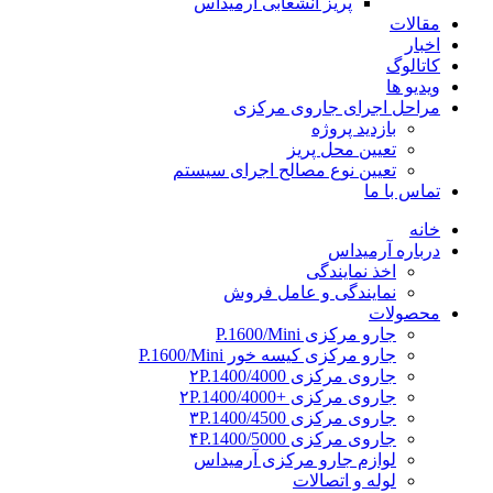
پریز انشعابی آرمیداس
مقالات
اخبار
کاتالوگ
ویدیو ها
مراحل اجرای جاروی مرکزی
بازدید پروژه
تعیین محل پریز
تعیین نوع مصالح اجرای سیستم
تماس با ما
خانه
درباره آرمیداس
اخذ نمایندگی
نمایندگی و عامل فروش
محصولات
جارو مرکزی P.1600/Mini
جارو مرکزی کیسه خور P.1600/Mini
جاروی مرکزی ۲P.1400/4000
جاروی مرکزی +۲P.1400/4000
جاروی مرکزی ۳P.1400/4500
جاروی مرکزی ۴P.1400/5000
لوازم جارو مرکزی آرمیداس
لوله و اتصالات