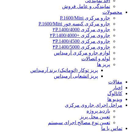
اخذ نمایندگی
نمایندگی و عامل فروش
محصولات
جارو مرکزی P.1600/Mini
جارو مرکزی کیسه خور P.1600/Mini
جاروی مرکزی ۲P.1400/4000
جاروی مرکزی +۲P.1400/4000
جاروی مرکزی ۳P.1400/4500
جاروی مرکزی ۴P.1400/5000
لوازم جارو مرکزی آرمیداس
لوله و اتصالات
پریز ها
پریز توکار (اتوماتیک) برند آرمیداس
پریز انشعابی آرمیداس
مقالات
اخبار
کاتالوگ
ویدیو ها
مراحل اجرای جاروی مرکزی
بازدید پروژه
تعیین محل پریز
تعیین نوع مصالح اجرای سیستم
تماس با ما