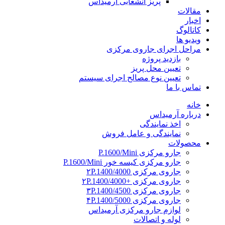
پریز انشعابی آرمیداس
مقالات
اخبار
کاتالوگ
ویدیو ها
مراحل اجرای جاروی مرکزی
بازدید پروژه
تعیین محل پریز
تعیین نوع مصالح اجرای سیستم
تماس با ما
خانه
درباره آرمیداس
اخذ نمایندگی
نمایندگی و عامل فروش
محصولات
جارو مرکزی P.1600/Mini
جارو مرکزی کیسه خور P.1600/Mini
جاروی مرکزی ۲P.1400/4000
جاروی مرکزی +۲P.1400/4000
جاروی مرکزی ۳P.1400/4500
جاروی مرکزی ۴P.1400/5000
لوازم جارو مرکزی آرمیداس
لوله و اتصالات