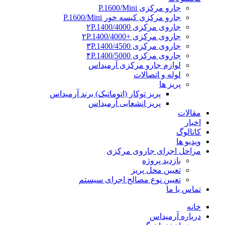
جارو مرکزی P.1600/Mini
جارو مرکزی کیسه خور P.1600/Mini
جاروی مرکزی ۲P.1400/4000
جاروی مرکزی +۲P.1400/4000
جاروی مرکزی ۳P.1400/4500
جاروی مرکزی ۴P.1400/5000
لوازم جارو مرکزی آرمیداس
لوله و اتصالات
پریز ها
پریز توکار (اتوماتیک) برند آرمیداس
پریز انشعابی آرمیداس
مقالات
اخبار
کاتالوگ
ویدیو ها
مراحل اجرای جاروی مرکزی
بازدید پروژه
تعیین محل پریز
تعیین نوع مصالح اجرای سیستم
تماس با ما
خانه
درباره آرمیداس