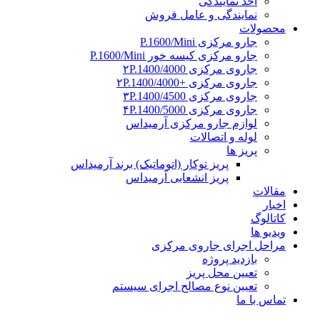
اخذ نمایندگی
نمایندگی و عامل فروش
محصولات
جارو مرکزی P.1600/Mini
جارو مرکزی کیسه خور P.1600/Mini
جاروی مرکزی ۲P.1400/4000
جاروی مرکزی +۲P.1400/4000
جاروی مرکزی ۳P.1400/4500
جاروی مرکزی ۴P.1400/5000
لوازم جارو مرکزی آرمیداس
لوله و اتصالات
پریز ها
پریز توکار (اتوماتیک) برند آرمیداس
پریز انشعابی آرمیداس
مقالات
اخبار
کاتالوگ
ویدیو ها
مراحل اجرای جاروی مرکزی
بازدید پروژه
تعیین محل پریز
تعیین نوع مصالح اجرای سیستم
تماس با ما