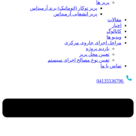
پریز ها
پریز توکار (اتوماتیک) برند آرمیداس
پریز انشعابی آرمیداس
مقالات
اخبار
کاتالوگ
ویدیو ها
مراحل اجرای جاروی مرکزی
بازدید پروژه
تعیین محل پریز
تعیین نوع مصالح اجرای سیستم
تماس با ما
04135536796