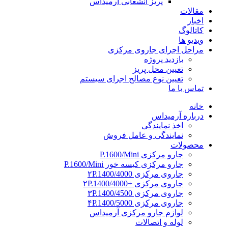
پریز انشعابی آرمیداس
مقالات
اخبار
کاتالوگ
ویدیو ها
مراحل اجرای جاروی مرکزی
بازدید پروژه
تعیین محل پریز
تعیین نوع مصالح اجرای سیستم
تماس با ما
خانه
درباره آرمیداس
اخذ نمایندگی
نمایندگی و عامل فروش
محصولات
جارو مرکزی P.1600/Mini
جارو مرکزی کیسه خور P.1600/Mini
جاروی مرکزی ۲P.1400/4000
جاروی مرکزی +۲P.1400/4000
جاروی مرکزی ۳P.1400/4500
جاروی مرکزی ۴P.1400/5000
لوازم جارو مرکزی آرمیداس
لوله و اتصالات