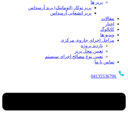
پریز ها
پریز توکار (اتوماتیک) برند آرمیداس
پریز انشعابی آرمیداس
مقالات
اخبار
کاتالوگ
ویدیو ها
مراحل اجرای جاروی مرکزی
بازدید پروژه
تعیین محل پریز
تعیین نوع مصالح اجرای سیستم
تماس با ما
04135536796