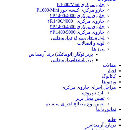
جارو مرکزی P.1600/Mini
جارو مرکزی کیسه خور P.1600/Mini
جاروی مرکزی ۲P.1400/4000
جاروی مرکزی +۲P.1400/4000
جاروی مرکزی ۳P.1400/4500
جاروی مرکزی ۴P.1400/5000
لوازم جارو مرکزی آرمیداس
لوله و اتصالات
پریز ها
پریز توکار (اتوماتیک) برند آرمیداس
پریز انشعابی آرمیداس
مقالات
اخبار
کاتالوگ
ویدیو ها
مراحل اجرای جاروی مرکزی
بازدید پروژه
تعیین محل پریز
تعیین نوع مصالح اجرای سیستم
تماس با ما
خانه
درباره آرمیداس