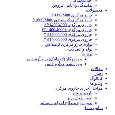
اخذ نمایندگی
نمایندگی و عامل فروش
محصولات
جارو مرکزی P.1600/Mini
جارو مرکزی کیسه خور P.1600/Mini
جاروی مرکزی ۲P.1400/4000
جاروی مرکزی +۲P.1400/4000
جاروی مرکزی ۳P.1400/4500
جاروی مرکزی ۴P.1400/5000
لوازم جارو مرکزی آرمیداس
لوله و اتصالات
پریز ها
پریز توکار (اتوماتیک) برند آرمیداس
پریز انشعابی آرمیداس
مقالات
اخبار
کاتالوگ
ویدیو ها
مراحل اجرای جاروی مرکزی
بازدید پروژه
تعیین محل پریز
تعیین نوع مصالح اجرای سیستم
تماس با ما