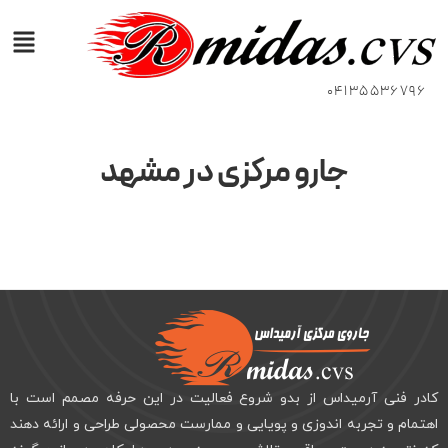
04135536796
جارو مرکزی در مشهد
کادر فنی آرمیداس از بدو شروع فعالیت در این حرفه مصمم است با
اهتمام و تجربه اندوزی و پویایی و ممارست محصولی طراحی و ارائه دهند