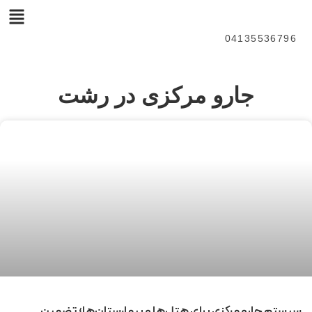
04135536796
جارو مرکزی در رشت
سیستم جارو مرکزی برای هتل‌ها و بیمارستان‌ها؛ تضمین