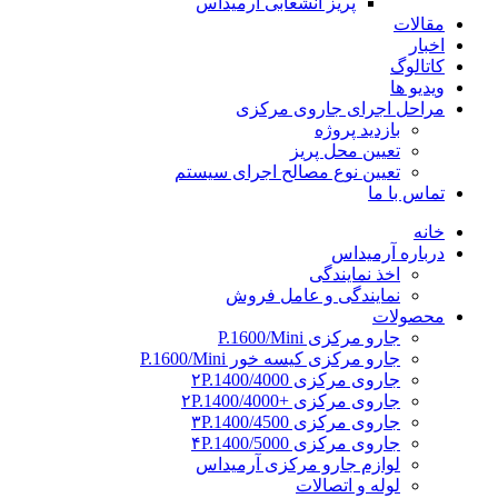
پریز انشعابی آرمیداس
مقالات
اخبار
کاتالوگ
ویدیو ها
مراحل اجرای جاروی مرکزی
بازدید پروژه
تعیین محل پریز
تعیین نوع مصالح اجرای سیستم
تماس با ما
خانه
درباره آرمیداس
اخذ نمایندگی
نمایندگی و عامل فروش
محصولات
جارو مرکزی P.1600/Mini
جارو مرکزی کیسه خور P.1600/Mini
جاروی مرکزی ۲P.1400/4000
جاروی مرکزی +۲P.1400/4000
جاروی مرکزی ۳P.1400/4500
جاروی مرکزی ۴P.1400/5000
لوازم جارو مرکزی آرمیداس
لوله و اتصالات