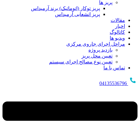
پریز ها
پریز توکار (اتوماتیک) برند آرمیداس
پریز انشعابی آرمیداس
مقالات
اخبار
کاتالوگ
ویدیو ها
مراحل اجرای جاروی مرکزی
بازدید پروژه
تعیین محل پریز
تعیین نوع مصالح اجرای سیستم
تماس با ما
04135536796