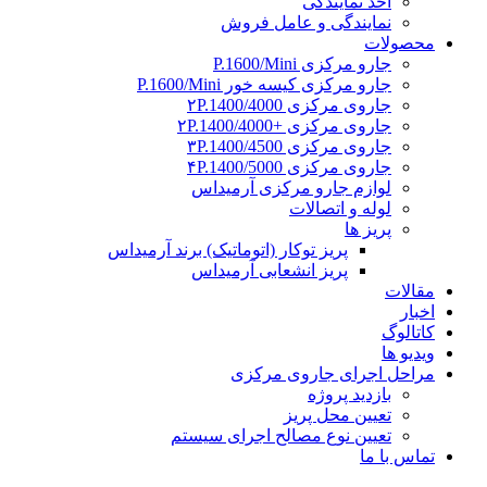
اخذ نمایندگی
نمایندگی و عامل فروش
محصولات
جارو مرکزی P.1600/Mini
جارو مرکزی کیسه خور P.1600/Mini
جاروی مرکزی ۲P.1400/4000
جاروی مرکزی +۲P.1400/4000
جاروی مرکزی ۳P.1400/4500
جاروی مرکزی ۴P.1400/5000
لوازم جارو مرکزی آرمیداس
لوله و اتصالات
پریز ها
پریز توکار (اتوماتیک) برند آرمیداس
پریز انشعابی آرمیداس
مقالات
اخبار
کاتالوگ
ویدیو ها
مراحل اجرای جاروی مرکزی
بازدید پروژه
تعیین محل پریز
تعیین نوع مصالح اجرای سیستم
تماس با ما