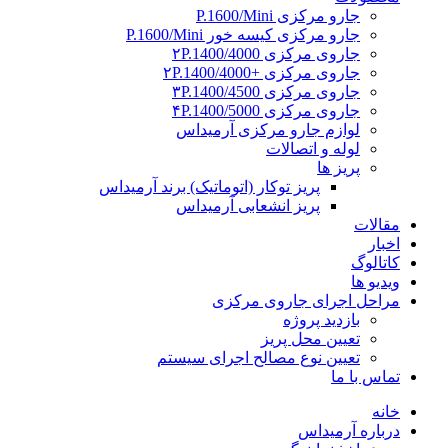
جارو مرکزی P.1600/Mini
جارو مرکزی کیسه خور P.1600/Mini
جاروی مرکزی ۲P.1400/4000
جاروی مرکزی +۲P.1400/4000
جاروی مرکزی ۳P.1400/4500
جاروی مرکزی ۴P.1400/5000
لوازم جارو مرکزی آرمیداس
لوله و اتصالات
پریز ها
پریز توکار (اتوماتیک) برند آرمیداس
پریز انشعابی آرمیداس
مقالات
اخبار
کاتالوگ
ویدیو ها
مراحل اجرای جاروی مرکزی
بازدید پروژه
تعیین محل پریز
تعیین نوع مصالح اجرای سیستم
تماس با ما
خانه
درباره آرمیداس