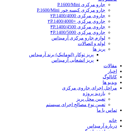
جارو مرکزی P.1600/Mini
جارو مرکزی کیسه خور P.1600/Mini
جاروی مرکزی ۲P.1400/4000
جاروی مرکزی +۲P.1400/4000
جاروی مرکزی ۳P.1400/4500
جاروی مرکزی ۴P.1400/5000
لوازم جارو مرکزی آرمیداس
لوله و اتصالات
پریز ها
پریز توکار (اتوماتیک) برند آرمیداس
پریز انشعابی آرمیداس
مقالات
اخبار
کاتالوگ
ویدیو ها
مراحل اجرای جاروی مرکزی
بازدید پروژه
تعیین محل پریز
تعیین نوع مصالح اجرای سیستم
تماس با ما
خانه
درباره آرمیداس