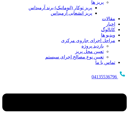
پریز ها
پریز توکار (اتوماتیک) برند آرمیداس
پریز انشعابی آرمیداس
مقالات
اخبار
کاتالوگ
ویدیو ها
مراحل اجرای جاروی مرکزی
بازدید پروژه
تعیین محل پریز
تعیین نوع مصالح اجرای سیستم
تماس با ما
04135536796