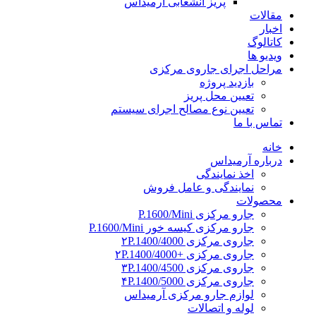
پریز انشعابی آرمیداس
مقالات
اخبار
کاتالوگ
ویدیو ها
مراحل اجرای جاروی مرکزی
بازدید پروژه
تعیین محل پریز
تعیین نوع مصالح اجرای سیستم
تماس با ما
خانه
درباره آرمیداس
اخذ نمایندگی
نمایندگی و عامل فروش
محصولات
جارو مرکزی P.1600/Mini
جارو مرکزی کیسه خور P.1600/Mini
جاروی مرکزی ۲P.1400/4000
جاروی مرکزی +۲P.1400/4000
جاروی مرکزی ۳P.1400/4500
جاروی مرکزی ۴P.1400/5000
لوازم جارو مرکزی آرمیداس
لوله و اتصالات