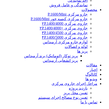
اخذ نمایندگی
نمایندگی و عامل فروش
محصولات
جارو مرکزی P.1600/Mini
جارو مرکزی کیسه خور P.1600/Mini
جاروی مرکزی ۲P.1400/4000
جاروی مرکزی +۲P.1400/4000
جاروی مرکزی ۳P.1400/4500
جاروی مرکزی ۴P.1400/5000
لوازم جارو مرکزی آرمیداس
لوله و اتصالات
پریز ها
پریز توکار (اتوماتیک) برند آرمیداس
پریز انشعابی آرمیداس
مقالات
اخبار
کاتالوگ
ویدیو ها
مراحل اجرای جاروی مرکزی
بازدید پروژه
تعیین محل پریز
تعیین نوع مصالح اجرای سیستم
تماس با ما