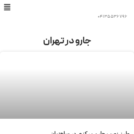
04135536796
جارو در تهران
طرز نصب جارو مرکزی در ساختمان‌