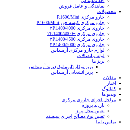
اخذ نمایندگی
نمایندگی و عامل فروش
محصولات
جارو مرکزی P.1600/Mini
جارو مرکزی کیسه خور P.1600/Mini
جاروی مرکزی ۲P.1400/4000
جاروی مرکزی +۲P.1400/4000
جاروی مرکزی ۳P.1400/4500
جاروی مرکزی ۴P.1400/5000
لوازم جارو مرکزی آرمیداس
لوله و اتصالات
پریز ها
پریز توکار (اتوماتیک) برند آرمیداس
پریز انشعابی آرمیداس
مقالات
اخبار
کاتالوگ
ویدیو ها
مراحل اجرای جاروی مرکزی
بازدید پروژه
تعیین محل پریز
تعیین نوع مصالح اجرای سیستم
تماس با ما