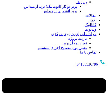
پریز ها
پریز توکار (اتوماتیک) برند آرمیداس
پریز انشعابی آرمیداس
مقالات
اخبار
کاتالوگ
ویدیو ها
مراحل اجرای جاروی مرکزی
بازدید پروژه
تعیین محل پریز
تعیین نوع مصالح اجرای سیستم
تماس با ما
04135536796