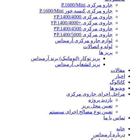
جارو مرکزی P.1600/Mini
جارو مرکزی کیسه خور P.1600/Mini
جاروی مرکزی ۲P.1400/4000
جاروی مرکزی +۲P.1400/4000
جاروی مرکزی ۳P.1400/4500
جاروی مرکزی ۴P.1400/5000
لوازم جارو مرکزی آرمیداس
لوله و اتصالات
پریز ها
پریز توکار (اتوماتیک) برند آرمیداس
پریز انشعابی آرمیداس
مقالات
اخبار
کاتالوگ
ویدیو ها
مراحل اجرای جاروی مرکزی
بازدید پروژه
تعیین محل پریز
تعیین نوع مصالح اجرای سیستم
تماس با ما
خانه
درباره آرمیداس