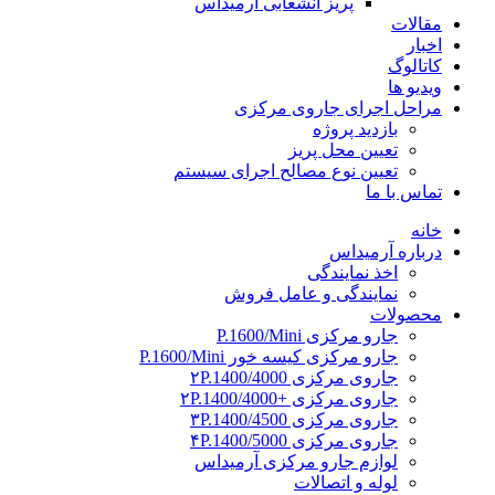
پریز انشعابی آرمیداس
مقالات
اخبار
کاتالوگ
ویدیو ها
مراحل اجرای جاروی مرکزی
بازدید پروژه
تعیین محل پریز
تعیین نوع مصالح اجرای سیستم
تماس با ما
خانه
درباره آرمیداس
اخذ نمایندگی
نمایندگی و عامل فروش
محصولات
جارو مرکزی P.1600/Mini
جارو مرکزی کیسه خور P.1600/Mini
جاروی مرکزی ۲P.1400/4000
جاروی مرکزی +۲P.1400/4000
جاروی مرکزی ۳P.1400/4500
جاروی مرکزی ۴P.1400/5000
لوازم جارو مرکزی آرمیداس
لوله و اتصالات