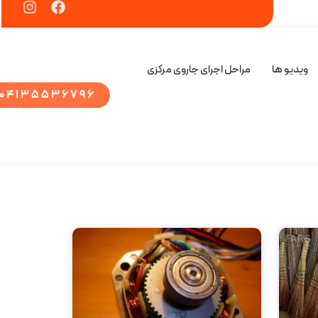
ویدیو ها
مراحل اجرای جاروی مرکزی
04135536796