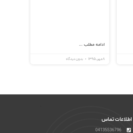
ادامه مطلب ...
8 مهر, 1395
بدون دیدگاه
اطلاعات تماس
04135536796