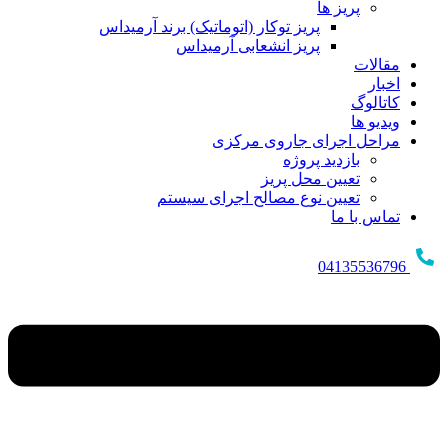
پریز ها
پریز توکار (اتوماتیک) برند آرمیداس
پریز انشعابی آرمیداس
مقالات
اخبار
کاتالوگ
ویدیو ها
مراحل اجرای جاروی مرکزی
بازدید پروژه
تعیین محل پریز
تعیین نوع مصالح اجرای سیستم
تماس با ما
04135536796