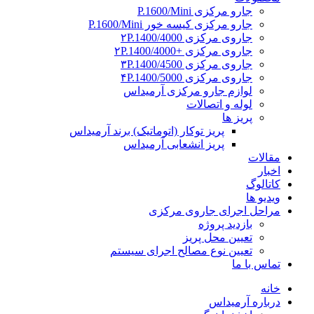
جارو مرکزی P.1600/Mini
جارو مرکزی کیسه خور P.1600/Mini
جاروی مرکزی ۲P.1400/4000
جاروی مرکزی +۲P.1400/4000
جاروی مرکزی ۳P.1400/4500
جاروی مرکزی ۴P.1400/5000
لوازم جارو مرکزی آرمیداس
لوله و اتصالات
پریز ها
پریز توکار (اتوماتیک) برند آرمیداس
پریز انشعابی آرمیداس
مقالات
اخبار
کاتالوگ
ویدیو ها
مراحل اجرای جاروی مرکزی
بازدید پروژه
تعیین محل پریز
تعیین نوع مصالح اجرای سیستم
تماس با ما
خانه
درباره آرمیداس