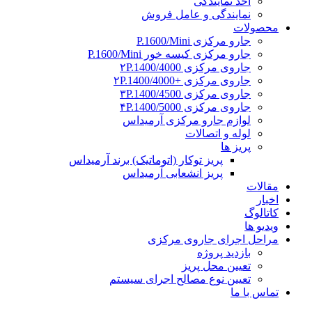
اخذ نمایندگی
نمایندگی و عامل فروش
محصولات
جارو مرکزی P.1600/Mini
جارو مرکزی کیسه خور P.1600/Mini
جاروی مرکزی ۲P.1400/4000
جاروی مرکزی +۲P.1400/4000
جاروی مرکزی ۳P.1400/4500
جاروی مرکزی ۴P.1400/5000
لوازم جارو مرکزی آرمیداس
لوله و اتصالات
پریز ها
پریز توکار (اتوماتیک) برند آرمیداس
پریز انشعابی آرمیداس
مقالات
اخبار
کاتالوگ
ویدیو ها
مراحل اجرای جاروی مرکزی
بازدید پروژه
تعیین محل پریز
تعیین نوع مصالح اجرای سیستم
تماس با ما