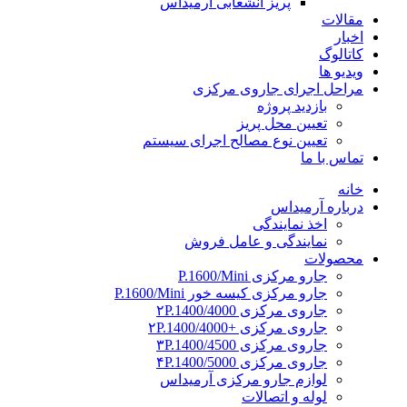
پریز انشعابی آرمیداس
مقالات
اخبار
کاتالوگ
ویدیو ها
مراحل اجرای جاروی مرکزی
بازدید پروژه
تعیین محل پریز
تعیین نوع مصالح اجرای سیستم
تماس با ما
خانه
درباره آرمیداس
اخذ نمایندگی
نمایندگی و عامل فروش
محصولات
جارو مرکزی P.1600/Mini
جارو مرکزی کیسه خور P.1600/Mini
جاروی مرکزی ۲P.1400/4000
جاروی مرکزی +۲P.1400/4000
جاروی مرکزی ۳P.1400/4500
جاروی مرکزی ۴P.1400/5000
لوازم جارو مرکزی آرمیداس
لوله و اتصالات