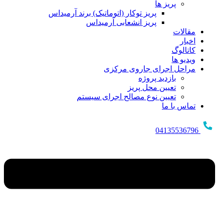
پریز ها
پریز توکار (اتوماتیک) برند آرمیداس
پریز انشعابی آرمیداس
مقالات
اخبار
کاتالوگ
ویدیو ها
مراحل اجرای جاروی مرکزی
بازدید پروژه
تعیین محل پریز
تعیین نوع مصالح اجرای سیستم
تماس با ما
04135536796