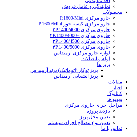
اخذ نمایندگی
نمایندگی و عامل فروش
محصولات
جارو مرکزی P.1600/Mini
جارو مرکزی کیسه خور P.1600/Mini
جاروی مرکزی ۲P.1400/4000
جاروی مرکزی +۲P.1400/4000
جاروی مرکزی ۳P.1400/4500
جاروی مرکزی ۴P.1400/5000
لوازم جارو مرکزی آرمیداس
لوله و اتصالات
پریز ها
پریز توکار (اتوماتیک) برند آرمیداس
پریز انشعابی آرمیداس
مقالات
اخبار
کاتالوگ
ویدیو ها
مراحل اجرای جاروی مرکزی
بازدید پروژه
تعیین محل پریز
تعیین نوع مصالح اجرای سیستم
تماس با ما