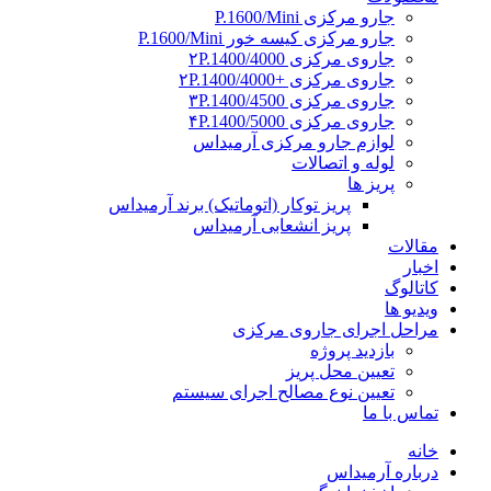
جارو مرکزی P.1600/Mini
جارو مرکزی کیسه خور P.1600/Mini
جاروی مرکزی ۲P.1400/4000
جاروی مرکزی +۲P.1400/4000
جاروی مرکزی ۳P.1400/4500
جاروی مرکزی ۴P.1400/5000
لوازم جارو مرکزی آرمیداس
لوله و اتصالات
پریز ها
پریز توکار (اتوماتیک) برند آرمیداس
پریز انشعابی آرمیداس
مقالات
اخبار
کاتالوگ
ویدیو ها
مراحل اجرای جاروی مرکزی
بازدید پروژه
تعیین محل پریز
تعیین نوع مصالح اجرای سیستم
تماس با ما
خانه
درباره آرمیداس