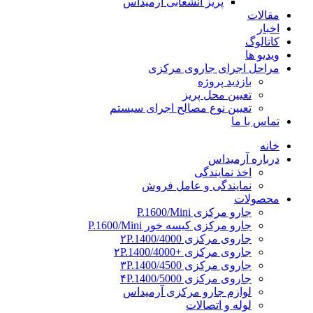
پریز انشعابی آرمیداس
مقالات
اخبار
کاتالوگ
ویدیو ها
مراحل اجرای جاروی مرکزی
بازدید پروژه
تعیین محل پریز
تعیین نوع مصالح اجرای سیستم
تماس با ما
خانه
درباره آرمیداس
اخذ نمایندگی
نمایندگی و عامل فروش
محصولات
جارو مرکزی P.1600/Mini
جارو مرکزی کیسه خور P.1600/Mini
جاروی مرکزی ۲P.1400/4000
جاروی مرکزی +۲P.1400/4000
جاروی مرکزی ۳P.1400/4500
جاروی مرکزی ۴P.1400/5000
لوازم جارو مرکزی آرمیداس
لوله و اتصالات