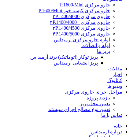
جارو مرکزی P.1600/Mini
جارو مرکزی کیسه خور P.1600/Mini
جاروی مرکزی ۲P.1400/4000
جاروی مرکزی +۲P.1400/4000
جاروی مرکزی ۳P.1400/4500
جاروی مرکزی ۴P.1400/5000
لوازم جارو مرکزی آرمیداس
لوله و اتصالات
پریز ها
پریز توکار (اتوماتیک) برند آرمیداس
پریز انشعابی آرمیداس
مقالات
اخبار
کاتالوگ
ویدیو ها
مراحل اجرای جاروی مرکزی
بازدید پروژه
تعیین محل پریز
تعیین نوع مصالح اجرای سیستم
تماس با ما
خانه
درباره آرمیداس