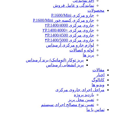
اخذ نمایندگی
نمایندگی و عامل فروش
محصولات
جارو مرکزی P.1600/Mini
جارو مرکزی کیسه خور P.1600/Mini
جاروی مرکزی ۲P.1400/4000
جاروی مرکزی +۲P.1400/4000
جاروی مرکزی ۳P.1400/4500
جاروی مرکزی ۴P.1400/5000
لوازم جارو مرکزی آرمیداس
لوله و اتصالات
پریز ها
پریز توکار (اتوماتیک) برند آرمیداس
پریز انشعابی آرمیداس
مقالات
اخبار
کاتالوگ
ویدیو ها
مراحل اجرای جاروی مرکزی
بازدید پروژه
تعیین محل پریز
تعیین نوع مصالح اجرای سیستم
تماس با ما