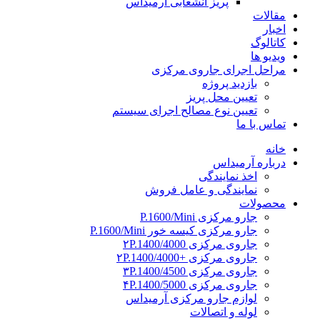
پریز انشعابی آرمیداس
مقالات
اخبار
کاتالوگ
ویدیو ها
مراحل اجرای جاروی مرکزی
بازدید پروژه
تعیین محل پریز
تعیین نوع مصالح اجرای سیستم
تماس با ما
خانه
درباره آرمیداس
اخذ نمایندگی
نمایندگی و عامل فروش
محصولات
جارو مرکزی P.1600/Mini
جارو مرکزی کیسه خور P.1600/Mini
جاروی مرکزی ۲P.1400/4000
جاروی مرکزی +۲P.1400/4000
جاروی مرکزی ۳P.1400/4500
جاروی مرکزی ۴P.1400/5000
لوازم جارو مرکزی آرمیداس
لوله و اتصالات