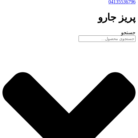
04135536796
پریز جارو
جستجو