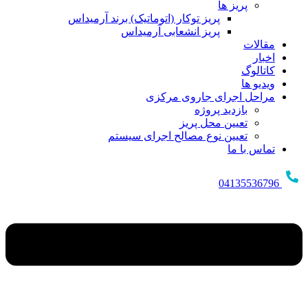
پریز ها
پریز توکار (اتوماتیک) برند آرمیداس
پریز انشعابی آرمیداس
مقالات
اخبار
کاتالوگ
ویدیو ها
مراحل اجرای جاروی مرکزی
بازدید پروژه
تعیین محل پریز
تعیین نوع مصالح اجرای سیستم
تماس با ما
04135536796