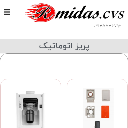
04135536796
پریز اتوماتیک