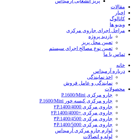
پریز انشعابی آرمیداس
مقالات
اخبار
کاتالوگ
ویدیو ها
مراحل اجرای جاروی مرکزی
بازدید پروژه
تعیین محل پریز
تعیین نوع مصالح اجرای سیستم
تماس با ما
خانه
درباره آرمیداس
اخذ نمایندگی
نمایندگی و عامل فروش
محصولات
جارو مرکزی P.1600/Mini
جارو مرکزی کیسه خور P.1600/Mini
جاروی مرکزی ۲P.1400/4000
جاروی مرکزی +۲P.1400/4000
جاروی مرکزی ۳P.1400/4500
جاروی مرکزی ۴P.1400/5000
لوازم جارو مرکزی آرمیداس
لوله و اتصالات