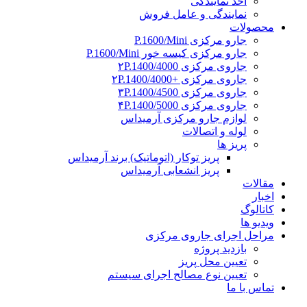
اخذ نمایندگی
نمایندگی و عامل فروش
محصولات
جارو مرکزی P.1600/Mini
جارو مرکزی کیسه خور P.1600/Mini
جاروی مرکزی ۲P.1400/4000
جاروی مرکزی +۲P.1400/4000
جاروی مرکزی ۳P.1400/4500
جاروی مرکزی ۴P.1400/5000
لوازم جارو مرکزی آرمیداس
لوله و اتصالات
پریز ها
پریز توکار (اتوماتیک) برند آرمیداس
پریز انشعابی آرمیداس
مقالات
اخبار
کاتالوگ
ویدیو ها
مراحل اجرای جاروی مرکزی
بازدید پروژه
تعیین محل پریز
تعیین نوع مصالح اجرای سیستم
تماس با ما