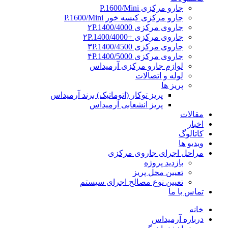
جارو مرکزی P.1600/Mini
جارو مرکزی کیسه خور P.1600/Mini
جاروی مرکزی ۲P.1400/4000
جاروی مرکزی +۲P.1400/4000
جاروی مرکزی ۳P.1400/4500
جاروی مرکزی ۴P.1400/5000
لوازم جارو مرکزی آرمیداس
لوله و اتصالات
پریز ها
پریز توکار (اتوماتیک) برند آرمیداس
پریز انشعابی آرمیداس
مقالات
اخبار
کاتالوگ
ویدیو ها
مراحل اجرای جاروی مرکزی
بازدید پروژه
تعیین محل پریز
تعیین نوع مصالح اجرای سیستم
تماس با ما
خانه
درباره آرمیداس