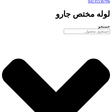
04135536796
لوله مختص جارو
جستجو