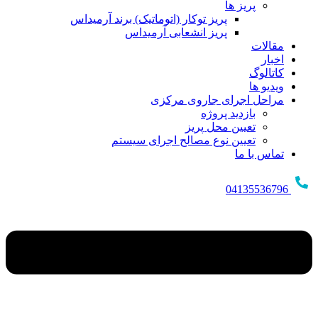
پریز ها
پریز توکار (اتوماتیک) برند آرمیداس
پریز انشعابی آرمیداس
مقالات
اخبار
کاتالوگ
ویدیو ها
مراحل اجرای جاروی مرکزی
بازدید پروژه
تعیین محل پریز
تعیین نوع مصالح اجرای سیستم
تماس با ما
04135536796