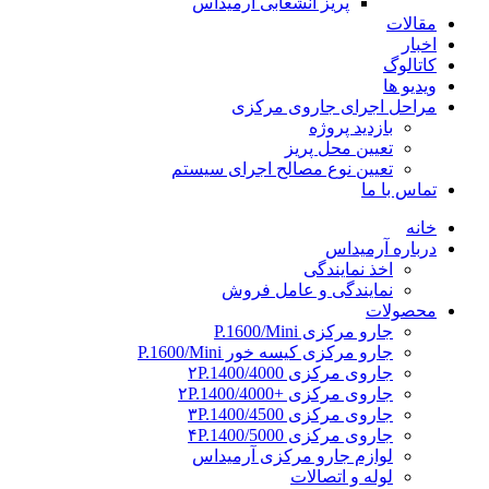
پریز انشعابی آرمیداس
مقالات
اخبار
کاتالوگ
ویدیو ها
مراحل اجرای جاروی مرکزی
بازدید پروژه
تعیین محل پریز
تعیین نوع مصالح اجرای سیستم
تماس با ما
خانه
درباره آرمیداس
اخذ نمایندگی
نمایندگی و عامل فروش
محصولات
جارو مرکزی P.1600/Mini
جارو مرکزی کیسه خور P.1600/Mini
جاروی مرکزی ۲P.1400/4000
جاروی مرکزی +۲P.1400/4000
جاروی مرکزی ۳P.1400/4500
جاروی مرکزی ۴P.1400/5000
لوازم جارو مرکزی آرمیداس
لوله و اتصالات