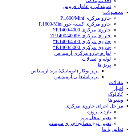
اخذ نمایندگی
نمایندگی و عامل فروش
محصولات
جارو مرکزی P.1600/Mini
جارو مرکزی کیسه خور P.1600/Mini
جاروی مرکزی ۲P.1400/4000
جاروی مرکزی +۲P.1400/4000
جاروی مرکزی ۳P.1400/4500
جاروی مرکزی ۴P.1400/5000
لوازم جارو مرکزی آرمیداس
لوله و اتصالات
پریز ها
پریز توکار (اتوماتیک) برند آرمیداس
پریز انشعابی آرمیداس
مقالات
اخبار
کاتالوگ
ویدیو ها
مراحل اجرای جاروی مرکزی
بازدید پروژه
تعیین محل پریز
تعیین نوع مصالح اجرای سیستم
تماس با ما