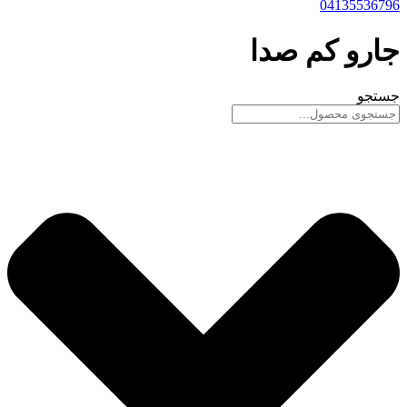
04135536796
جارو کم صدا
جستجو