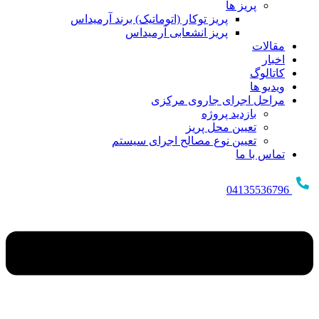
پریز ها
پریز توکار (اتوماتیک) برند آرمیداس
پریز انشعابی آرمیداس
مقالات
اخبار
کاتالوگ
ویدیو ها
مراحل اجرای جاروی مرکزی
بازدید پروژه
تعیین محل پریز
تعیین نوع مصالح اجرای سیستم
تماس با ما
04135536796