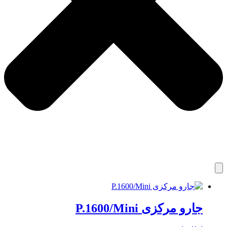
جارو مرکزی P.1600/Mini