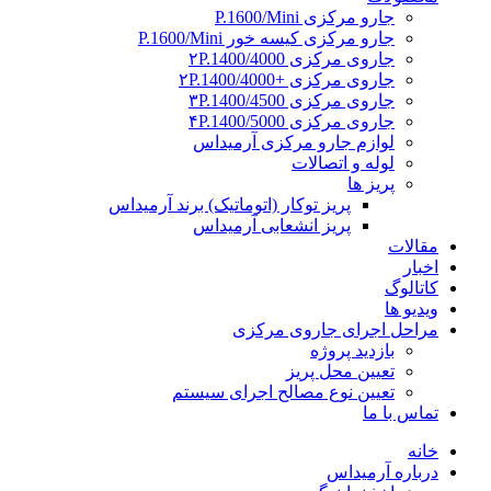
جارو مرکزی P.1600/Mini
جارو مرکزی کیسه خور P.1600/Mini
جاروی مرکزی ۲P.1400/4000
جاروی مرکزی +۲P.1400/4000
جاروی مرکزی ۳P.1400/4500
جاروی مرکزی ۴P.1400/5000
لوازم جارو مرکزی آرمیداس
لوله و اتصالات
پریز ها
پریز توکار (اتوماتیک) برند آرمیداس
پریز انشعابی آرمیداس
مقالات
اخبار
کاتالوگ
ویدیو ها
مراحل اجرای جاروی مرکزی
بازدید پروژه
تعیین محل پریز
تعیین نوع مصالح اجرای سیستم
تماس با ما
خانه
درباره آرمیداس