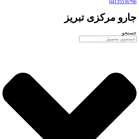
04135536796
جارو مرکزی تبریز
جستجو