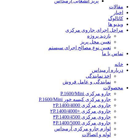
پریز انشعابی آرمیداس
مقالات
اخبار
کاتالوگ
ویدیو ها
مراحل اجرای جاروی مرکزی
بازدید پروژه
تعیین محل پریز
تعیین نوع مصالح اجرای سیستم
تماس با ما
خانه
درباره آرمیداس
اخذ نمایندگی
نمایندگی و عامل فروش
محصولات
جارو مرکزی P.1600/Mini
جارو مرکزی کیسه خور P.1600/Mini
جاروی مرکزی ۲P.1400/4000
جاروی مرکزی +۲P.1400/4000
جاروی مرکزی ۳P.1400/4500
جاروی مرکزی ۴P.1400/5000
لوازم جارو مرکزی آرمیداس
لوله و اتصالات