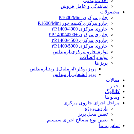
اخذ نمایندگی
نمایندگی و عامل فروش
محصولات
جارو مرکزی P.1600/Mini
جارو مرکزی کیسه خور P.1600/Mini
جاروی مرکزی ۲P.1400/4000
جاروی مرکزی +۲P.1400/4000
جاروی مرکزی ۳P.1400/4500
جاروی مرکزی ۴P.1400/5000
لوازم جارو مرکزی آرمیداس
لوله و اتصالات
پریز ها
پریز توکار (اتوماتیک) برند آرمیداس
پریز انشعابی آرمیداس
مقالات
اخبار
کاتالوگ
ویدیو ها
مراحل اجرای جاروی مرکزی
بازدید پروژه
تعیین محل پریز
تعیین نوع مصالح اجرای سیستم
تماس با ما