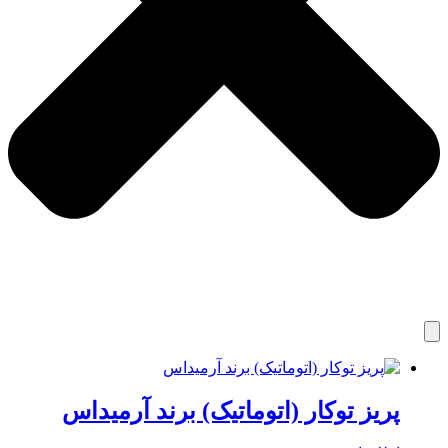
پریز توکار (اتوماتیک) برند آرمیداس