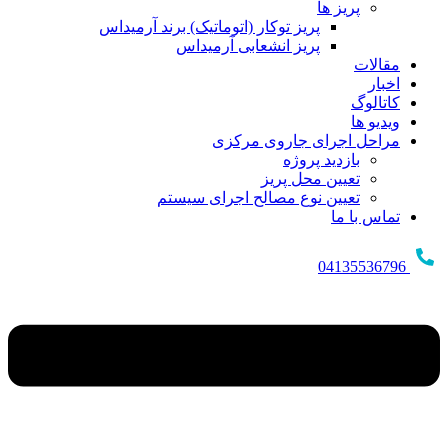
پریز ها
پریز توکار (اتوماتیک) برند آرمیداس
پریز انشعابی آرمیداس
مقالات
اخبار
کاتالوگ
ویدیو ها
مراحل اجرای جاروی مرکزی
بازدید پروژه
تعیین محل پریز
تعیین نوع مصالح اجرای سیستم
تماس با ما
04135536796