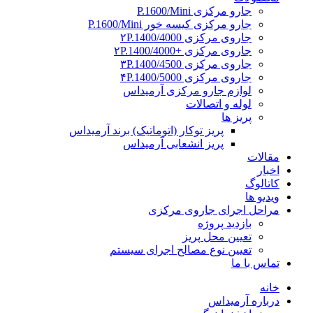
جارو مرکزی P.1600/Mini
جارو مرکزی کیسه خور P.1600/Mini
جاروی مرکزی ۲P.1400/4000
جاروی مرکزی +۲P.1400/4000
جاروی مرکزی ۳P.1400/4500
جاروی مرکزی ۴P.1400/5000
لوازم جارو مرکزی آرمیداس
لوله و اتصالات
پریز ها
پریز توکار (اتوماتیک) برند آرمیداس
پریز انشعابی آرمیداس
مقالات
اخبار
کاتالوگ
ویدیو ها
مراحل اجرای جاروی مرکزی
بازدید پروژه
تعیین محل پریز
تعیین نوع مصالح اجرای سیستم
تماس با ما
خانه
درباره آرمیداس