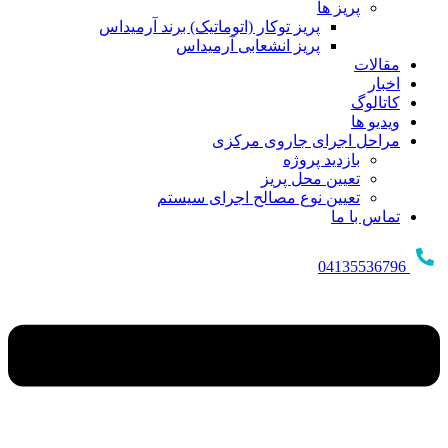
پریز ها
پریز توکار (اتوماتیک) برند آرمیداس
پریز انشعابی آرمیداس
مقالات
اخبار
کاتالوگ
ویدیو ها
مراحل اجرای جاروی مرکزی
بازدید پروژه
تعیین محل پریز
تعیین نوع مصالح اجرای سیستم
تماس با ما
04135536796