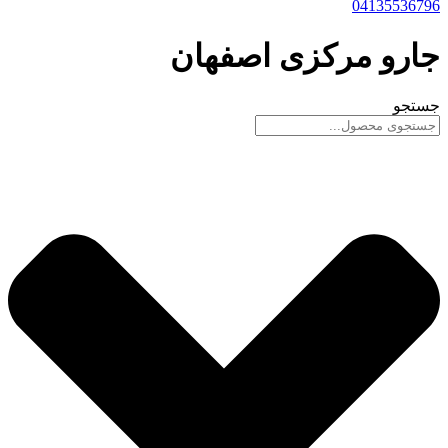
04135536796
جارو مرکزی اصفهان
جستجو