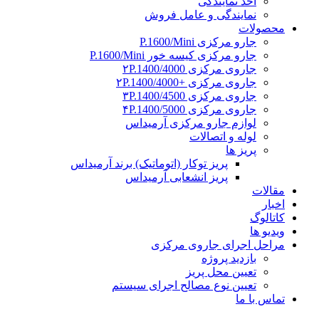
اخذ نمایندگی
نمایندگی و عامل فروش
محصولات
جارو مرکزی P.1600/Mini
جارو مرکزی کیسه خور P.1600/Mini
جاروی مرکزی ۲P.1400/4000
جاروی مرکزی +۲P.1400/4000
جاروی مرکزی ۳P.1400/4500
جاروی مرکزی ۴P.1400/5000
لوازم جارو مرکزی آرمیداس
لوله و اتصالات
پریز ها
پریز توکار (اتوماتیک) برند آرمیداس
پریز انشعابی آرمیداس
مقالات
اخبار
کاتالوگ
ویدیو ها
مراحل اجرای جاروی مرکزی
بازدید پروژه
تعیین محل پریز
تعیین نوع مصالح اجرای سیستم
تماس با ما