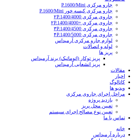
جارو مرکزی P.1600/Mini
جارو مرکزی کیسه خور P.1600/Mini
جاروی مرکزی ۲P.1400/4000
جاروی مرکزی +۲P.1400/4000
جاروی مرکزی ۳P.1400/4500
جاروی مرکزی ۴P.1400/5000
لوازم جارو مرکزی آرمیداس
لوله و اتصالات
پریز ها
پریز توکار (اتوماتیک) برند آرمیداس
پریز انشعابی آرمیداس
مقالات
اخبار
کاتالوگ
ویدیو ها
مراحل اجرای جاروی مرکزی
بازدید پروژه
تعیین محل پریز
تعیین نوع مصالح اجرای سیستم
تماس با ما
خانه
درباره آرمیداس