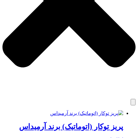
پریز توکار (اتوماتیک) برند آرمیداس