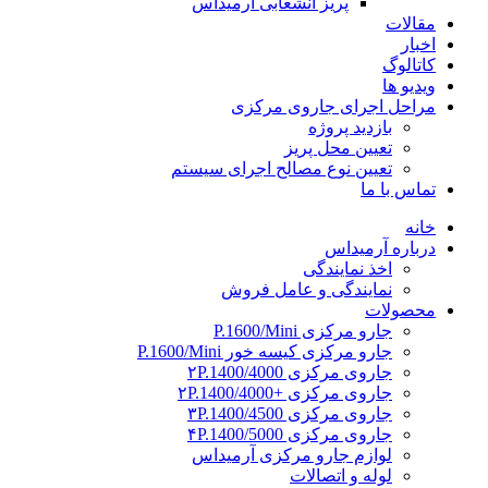
پریز انشعابی آرمیداس
مقالات
اخبار
کاتالوگ
ویدیو ها
مراحل اجرای جاروی مرکزی
بازدید پروژه
تعیین محل پریز
تعیین نوع مصالح اجرای سیستم
تماس با ما
خانه
درباره آرمیداس
اخذ نمایندگی
نمایندگی و عامل فروش
محصولات
جارو مرکزی P.1600/Mini
جارو مرکزی کیسه خور P.1600/Mini
جاروی مرکزی ۲P.1400/4000
جاروی مرکزی +۲P.1400/4000
جاروی مرکزی ۳P.1400/4500
جاروی مرکزی ۴P.1400/5000
لوازم جارو مرکزی آرمیداس
لوله و اتصالات