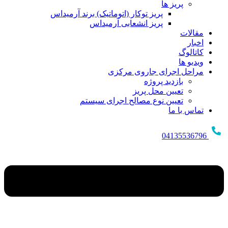
پریز ها
پریز توکار (اتوماتیک) برند آرمیداس
پریز انشعابی آرمیداس
مقالات
اخبار
کاتالوگ
ویدیو ها
مراحل اجرای جاروی مرکزی
بازدید پروژه
تعیین محل پریز
تعیین نوع مصالح اجرای سیستم
تماس با ما
04135536796