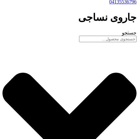
04135536796
جاروی نساجی
جستجو