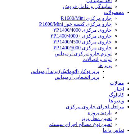
اخذ نمایندگی
نمایندگی و عامل فروش
محصولات
جارو مرکزی P.1600/Mini
جارو مرکزی کیسه خور P.1600/Mini
جاروی مرکزی ۲P.1400/4000
جاروی مرکزی +۲P.1400/4000
جاروی مرکزی ۳P.1400/4500
جاروی مرکزی ۴P.1400/5000
لوازم جارو مرکزی آرمیداس
لوله و اتصالات
پریز ها
پریز توکار (اتوماتیک) برند آرمیداس
پریز انشعابی آرمیداس
مقالات
اخبار
کاتالوگ
ویدیو ها
مراحل اجرای جاروی مرکزی
بازدید پروژه
تعیین محل پریز
تعیین نوع مصالح اجرای سیستم
تماس با ما