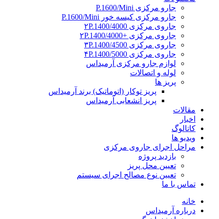
جارو مرکزی P.1600/Mini
جارو مرکزی کیسه خور P.1600/Mini
جاروی مرکزی ۲P.1400/4000
جاروی مرکزی +۲P.1400/4000
جاروی مرکزی ۳P.1400/4500
جاروی مرکزی ۴P.1400/5000
لوازم جارو مرکزی آرمیداس
لوله و اتصالات
پریز ها
پریز توکار (اتوماتیک) برند آرمیداس
پریز انشعابی آرمیداس
مقالات
اخبار
کاتالوگ
ویدیو ها
مراحل اجرای جاروی مرکزی
بازدید پروژه
تعیین محل پریز
تعیین نوع مصالح اجرای سیستم
تماس با ما
خانه
درباره آرمیداس