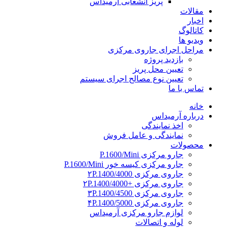
پریز انشعابی آرمیداس
مقالات
اخبار
کاتالوگ
ویدیو ها
مراحل اجرای جاروی مرکزی
بازدید پروژه
تعیین محل پریز
تعیین نوع مصالح اجرای سیستم
تماس با ما
خانه
درباره آرمیداس
اخذ نمایندگی
نمایندگی و عامل فروش
محصولات
جارو مرکزی P.1600/Mini
جارو مرکزی کیسه خور P.1600/Mini
جاروی مرکزی ۲P.1400/4000
جاروی مرکزی +۲P.1400/4000
جاروی مرکزی ۳P.1400/4500
جاروی مرکزی ۴P.1400/5000
لوازم جارو مرکزی آرمیداس
لوله و اتصالات