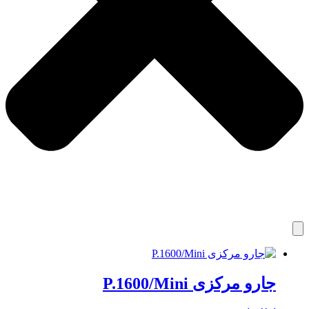
جارو مرکزی P.1600/Mini