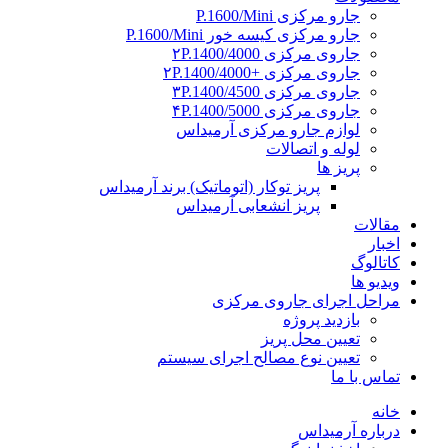
جارو مرکزی P.1600/Mini
جارو مرکزی کیسه خور P.1600/Mini
جاروی مرکزی ۲P.1400/4000
جاروی مرکزی +۲P.1400/4000
جاروی مرکزی ۳P.1400/4500
جاروی مرکزی ۴P.1400/5000
لوازم جارو مرکزی آرمیداس
لوله و اتصالات
پریز ها
پریز توکار (اتوماتیک) برند آرمیداس
پریز انشعابی آرمیداس
مقالات
اخبار
کاتالوگ
ویدیو ها
مراحل اجرای جاروی مرکزی
بازدید پروژه
تعیین محل پریز
تعیین نوع مصالح اجرای سیستم
تماس با ما
خانه
درباره آرمیداس