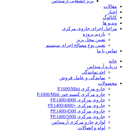
پریز انشعابی آرمیداس
مقالات
اخبار
کاتالوگ
ویدیو ها
مراحل اجرای جاروی مرکزی
بازدید پروژه
تعیین محل پریز
تعیین نوع مصالح اجرای سیستم
تماس با ما
خانه
درباره آرمیداس
اخذ نمایندگی
نمایندگی و عامل فروش
محصولات
جارو مرکزی P.1600/Mini
جارو مرکزی کیسه خور P.1600/Mini
جاروی مرکزی ۲P.1400/4000
جاروی مرکزی +۲P.1400/4000
جاروی مرکزی ۳P.1400/4500
جاروی مرکزی ۴P.1400/5000
لوازم جارو مرکزی آرمیداس
لوله و اتصالات