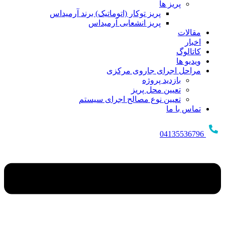
پریز ها
پریز توکار (اتوماتیک) برند آرمیداس
پریز انشعابی آرمیداس
مقالات
اخبار
کاتالوگ
ویدیو ها
مراحل اجرای جاروی مرکزی
بازدید پروژه
تعیین محل پریز
تعیین نوع مصالح اجرای سیستم
تماس با ما
04135536796