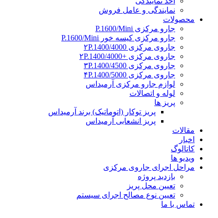
اخذ نمایندگی
نمایندگی و عامل فروش
محصولات
جارو مرکزی P.1600/Mini
جارو مرکزی کیسه خور P.1600/Mini
جاروی مرکزی ۲P.1400/4000
جاروی مرکزی +۲P.1400/4000
جاروی مرکزی ۳P.1400/4500
جاروی مرکزی ۴P.1400/5000
لوازم جارو مرکزی آرمیداس
لوله و اتصالات
پریز ها
پریز توکار (اتوماتیک) برند آرمیداس
پریز انشعابی آرمیداس
مقالات
اخبار
کاتالوگ
ویدیو ها
مراحل اجرای جاروی مرکزی
بازدید پروژه
تعیین محل پریز
تعیین نوع مصالح اجرای سیستم
تماس با ما