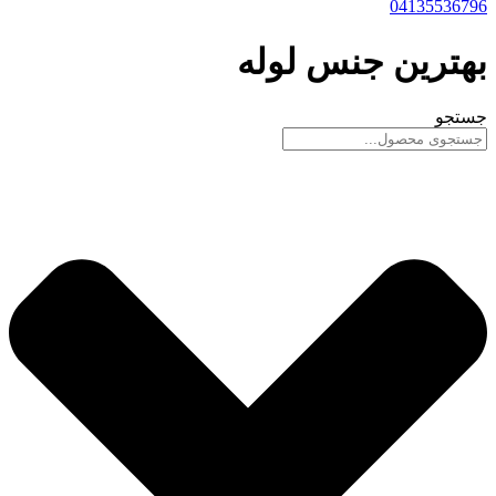
04135536796
بهترین جنس لوله
جستجو