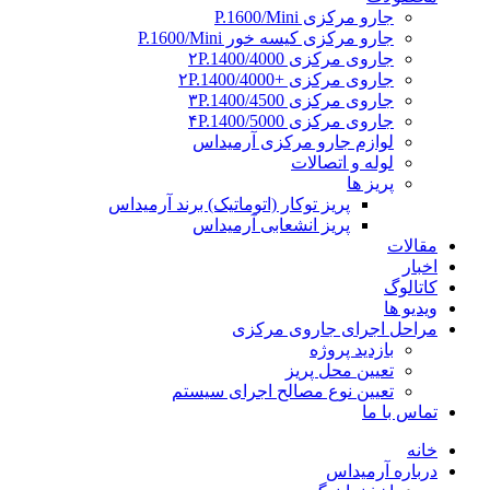
جارو مرکزی P.1600/Mini
جارو مرکزی کیسه خور P.1600/Mini
جاروی مرکزی ۲P.1400/4000
جاروی مرکزی +۲P.1400/4000
جاروی مرکزی ۳P.1400/4500
جاروی مرکزی ۴P.1400/5000
لوازم جارو مرکزی آرمیداس
لوله و اتصالات
پریز ها
پریز توکار (اتوماتیک) برند آرمیداس
پریز انشعابی آرمیداس
مقالات
اخبار
کاتالوگ
ویدیو ها
مراحل اجرای جاروی مرکزی
بازدید پروژه
تعیین محل پریز
تعیین نوع مصالح اجرای سیستم
تماس با ما
خانه
درباره آرمیداس