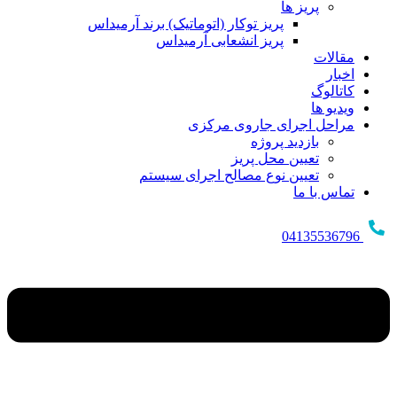
پریز ها
پریز توکار (اتوماتیک) برند آرمیداس
پریز انشعابی آرمیداس
مقالات
اخبار
کاتالوگ
ویدیو ها
مراحل اجرای جاروی مرکزی
بازدید پروژه
تعیین محل پریز
تعیین نوع مصالح اجرای سیستم
تماس با ما
04135536796