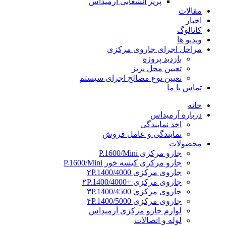
پریز انشعابی آرمیداس
مقالات
اخبار
کاتالوگ
ویدیو ها
مراحل اجرای جاروی مرکزی
بازدید پروژه
تعیین محل پریز
تعیین نوع مصالح اجرای سیستم
تماس با ما
خانه
درباره آرمیداس
اخذ نمایندگی
نمایندگی و عامل فروش
محصولات
جارو مرکزی P.1600/Mini
جارو مرکزی کیسه خور P.1600/Mini
جاروی مرکزی ۲P.1400/4000
جاروی مرکزی +۲P.1400/4000
جاروی مرکزی ۳P.1400/4500
جاروی مرکزی ۴P.1400/5000
لوازم جارو مرکزی آرمیداس
لوله و اتصالات