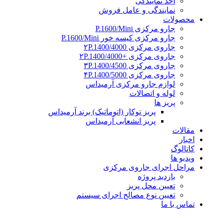
اخذ نمایندگی
نمایندگی و عامل فروش
محصولات
جارو مرکزی P.1600/Mini
جارو مرکزی کیسه خور P.1600/Mini
جاروی مرکزی ۲P.1400/4000
جاروی مرکزی +۲P.1400/4000
جاروی مرکزی ۳P.1400/4500
جاروی مرکزی ۴P.1400/5000
لوازم جارو مرکزی آرمیداس
لوله و اتصالات
پریز ها
پریز توکار (اتوماتیک) برند آرمیداس
پریز انشعابی آرمیداس
مقالات
اخبار
کاتالوگ
ویدیو ها
مراحل اجرای جاروی مرکزی
بازدید پروژه
تعیین محل پریز
تعیین نوع مصالح اجرای سیستم
تماس با ما