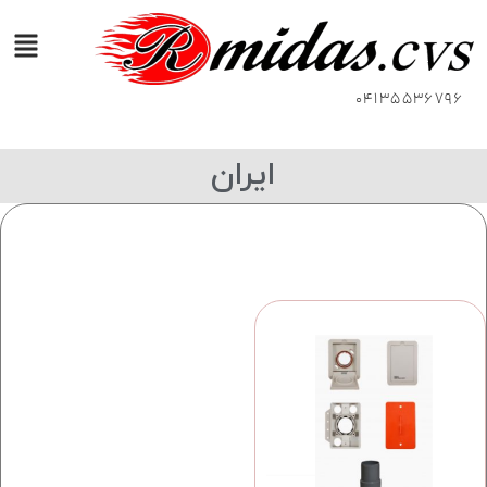
04135536796
ایران