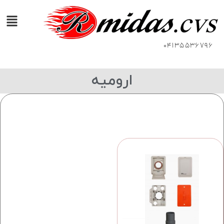
04135536796
ارومیه