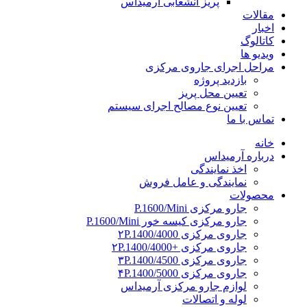
پریز انشعابی آرمیداس
مقالات
اخبار
کاتالوگ
ویدیو ها
مراحل اجرای جاروی مرکزی
بازدید پروژه
تعیین محل پریز
تعیین نوع مصالح اجرای سیستم
تماس با ما
خانه
درباره آرمیداس
اخذ نمایندگی
نمایندگی و عامل فروش
محصولات
جارو مرکزی P.1600/Mini
جارو مرکزی کیسه خور P.1600/Mini
جاروی مرکزی ۲P.1400/4000
جاروی مرکزی +۲P.1400/4000
جاروی مرکزی ۳P.1400/4500
جاروی مرکزی ۴P.1400/5000
لوازم جارو مرکزی آرمیداس
لوله و اتصالات