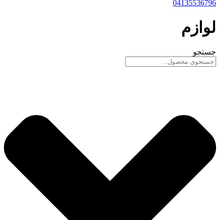
04135536796
لوازم
جستجو