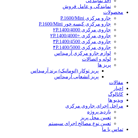
اخذ نمایندگی
نمایندگی و عامل فروش
محصولات
جارو مرکزی P.1600/Mini
جارو مرکزی کیسه خور P.1600/Mini
جاروی مرکزی ۲P.1400/4000
جاروی مرکزی +۲P.1400/4000
جاروی مرکزی ۳P.1400/4500
جاروی مرکزی ۴P.1400/5000
لوازم جارو مرکزی آرمیداس
لوله و اتصالات
پریز ها
پریز توکار (اتوماتیک) برند آرمیداس
پریز انشعابی آرمیداس
مقالات
اخبار
کاتالوگ
ویدیو ها
مراحل اجرای جاروی مرکزی
بازدید پروژه
تعیین محل پریز
تعیین نوع مصالح اجرای سیستم
تماس با ما