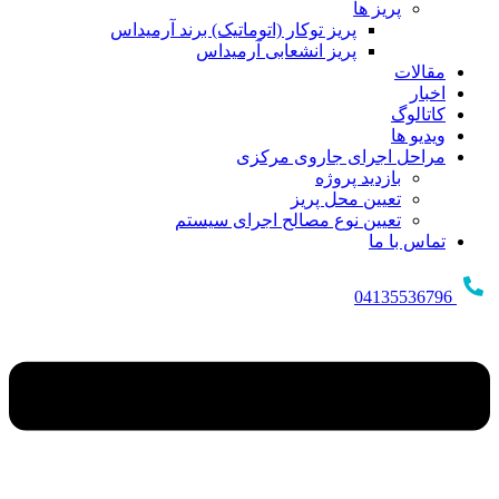
پریز ها
پریز توکار (اتوماتیک) برند آرمیداس
پریز انشعابی آرمیداس
مقالات
اخبار
کاتالوگ
ویدیو ها
مراحل اجرای جاروی مرکزی
بازدید پروژه
تعیین محل پریز
تعیین نوع مصالح اجرای سیستم
تماس با ما
04135536796