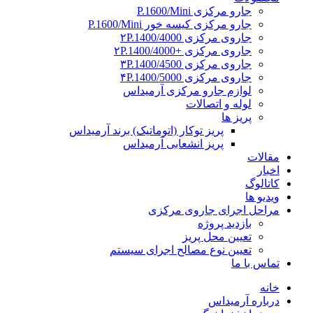
جارو مرکزی P.1600/Mini
جارو مرکزی کیسه خور P.1600/Mini
جاروی مرکزی ۲P.1400/4000
جاروی مرکزی +۲P.1400/4000
جاروی مرکزی ۳P.1400/4500
جاروی مرکزی ۴P.1400/5000
لوازم جارو مرکزی آرمیداس
لوله و اتصالات
پریز ها
پریز توکار (اتوماتیک) برند آرمیداس
پریز انشعابی آرمیداس
مقالات
اخبار
کاتالوگ
ویدیو ها
مراحل اجرای جاروی مرکزی
بازدید پروژه
تعیین محل پریز
تعیین نوع مصالح اجرای سیستم
تماس با ما
خانه
درباره آرمیداس