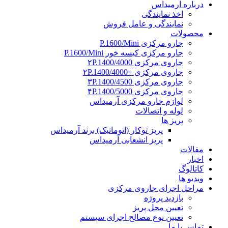
درباره آرمیداس
اخذ نمایندگی
نمایندگی و عامل فروش
محصولات
جارو مرکزی P.1600/Mini
جارو مرکزی کیسه خور P.1600/Mini
جاروی مرکزی ۲P.1400/4000
جاروی مرکزی +۲P.1400/4000
جاروی مرکزی ۳P.1400/4500
جاروی مرکزی ۴P.1400/5000
لوازم جارو مرکزی آرمیداس
لوله و اتصالات
پریز ها
پریز توکار (اتوماتیک) برند آرمیداس
پریز انشعابی آرمیداس
مقالات
اخبار
کاتالوگ
ویدیو ها
مراحل اجرای جاروی مرکزی
بازدید پروژه
تعیین محل پریز
تعیین نوع مصالح اجرای سیستم
تماس با ما