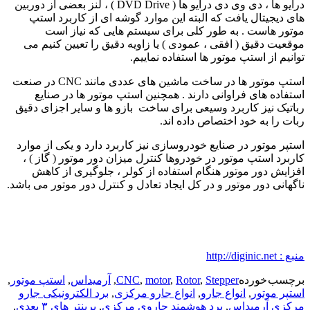
درایو ها ، دی وی دی درایو ها ( DVD Drive ) ، لنز بعضی از دوربین
های دیجیتال یافت که البته این موارد گوشه ای از کاربرد استپ
موتور هاست . به طور کلی برای سیستم هایی که نیاز است
موقعیت دقیق ( افقی ، عمودی ) یا زاویه دقیق را تعیین کنیم می
توانیم از استپ موتور ها استفاده نماییم.
استپ موتور ها در ساخت ماشین های عددی مانند CNC در صنعت
استفاده های فراوانی دارند . همچنین استپ موتور ها در صنایع
رباتیک نیز کاربرد وسیعی برای ساخت بازو ها و سایر اجزای دقیق
ربات را به خود اختصاص داده اند.
استپر موتور در صنایع خودروسازی نیز کاربرد دارد و یکی از موارد
کاربرد استپ موتور در خودروها کنترل میزان دور موتور ( گاز ) ،
افزایش دور موتور هنگام استفاده از کولر ، جلوگیری از کاهش
ناگهانی دور موتور و در کل ایجاد تعادل و کنترل دور موتور می باشد.
منبع : http://diginic.net
برچسب خورده
Stepper
,
Rotor
,
motor
,
CNC
,
آرمیداس
,
استپ موتور
,
استپر موتور
,
انواع جارو
,
انواع جارو مرکزی
,
برد الکترونیکی جارو
مرکزی آرمیداس
,
برد هوشمند جاروی مرکزی
,
پرینتر های ۳ بعدی
,