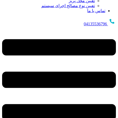
تعیین محل پریز
تعیین نوع مصالح اجرای سیستم
تماس با ما
04135536796