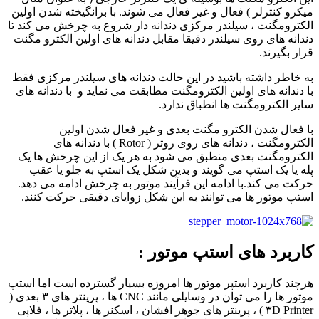
میکرو کنترلر ) فعال و غیر فعال می شوند. با برانگیخته شدن اولین
الکترومگنت ، سیلندر مرکزی دندانه دار شروع به چرخش می کند تا
دندانه های روی سیلندر دقیقا مقابل دندانه های اولین الکترو مگنت
قرار بگیرند.
به خاطر داشته باشید در این حالت دندانه های سیلندر مرکزی فقط
با دندانه های اولین الکترومگنت مطابقت می نماید و با دندانه های
سایر الکترومگنت ها انطباق ندارد.
با فعال شدن الکترو مگنت بعدی و غیر فعال شدن اولین
الکترومگنت ، دندانه های روی روتر ( Rotor ) با دندانه های
الکترومگنت بعدی منطبق می شود به هر یک از این چرخش ها یک
پله یا یک استپ می گویند و بدین شکل یک استپ به جلو یا عقب
حرکت می کند.با ادامه این فرآیند موتور به چرخش ادامه می دهد.
استپ موتور ها می توانند به این شکل زوایای دقیقی حرکت کنند.
کاربرد های استپ موتور :
هرچند کاربرد استپر موتور ها امروزه بسیار گسترده است اما استپ
موتور ها را می توان در وسایلی مانند CNC ها ، پرینتر های ۳ بعدی (
۳D Printer ) ، پرینتر های جوهر افشان ، اسکنر ها ، پلاتر ها ، فلاپی