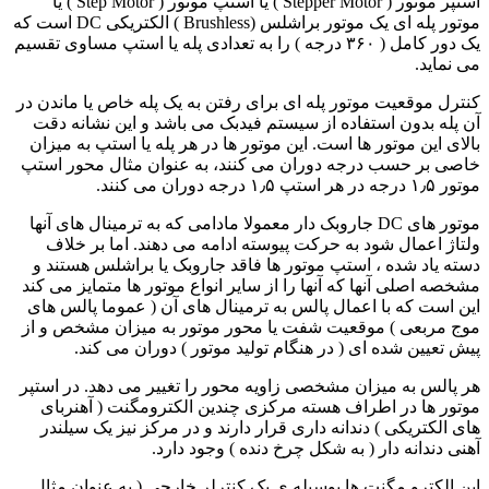
استپر موتور ( Stepper Motor ) یا استپ موتور ( Step Motor ) یا
موتور پله ای یک موتور براشلس (Brushless ) الکتریکی DC است که
یک دور کامل ( ۳۶۰ درجه ) را به تعدادی پله یا استپ مساوی تقسیم
می نماید.
کنترل موقعیت موتور پله ای برای رفتن به یک پله خاص یا ماندن در
آن پله بدون استفاده از سیستم فیدبک می باشد و این نشانه دقت
بالای این موتور ها است. این موتور ها در هر پله یا استپ به میزان
خاصی بر حسب درجه دوران می کنند، به عنوان مثال محور استپ
موتور ۱٫۵ درجه در هر استپ ۱٫۵ درجه دوران می کنند.
موتور های DC جاروبک دار معمولا مادامی که به ترمینال های آنها
ولتاژ اعمال شود به حرکت پیوسته ادامه می دهند. اما بر خلاف
دسته یاد شده ، استپ موتور ها فاقد جاروبک یا براشلس هستند و
مشخصه اصلی آنها که آنها را از سایر انواع موتور ها متمایز می کند
این است که با اعمال پالس به ترمینال های آن ( عموما پالس های
موج مربعی ) موقعیت شفت یا محور موتور به میزان مشخص و از
پیش تعیین شده ای ( در هنگام تولید موتور ) دوران می کند.
هر پالس به میزان مشخصی زاویه محور را تغییر می دهد. در استپر
موتور ها در اطراف هسته مرکزی چندین الکترومگنت ( آهنربای
های الکتریکی ) دندانه داری قرار دارند و در مرکز نیز یک سیلندر
آهنی دندانه دار ( به شکل چرخ دنده ) وجود دارد.
این الکترو مگنت ها بوسیله ی یک کنترلر خارجی ( به عنوان مثال