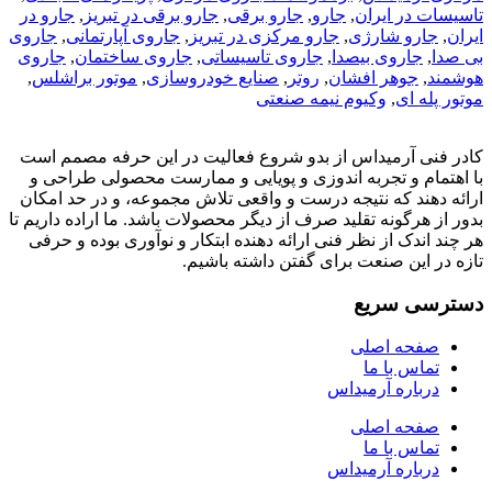
تاسیسات در ایران
,
جارو
,
جارو برقی
,
جارو برقی در تبریز
,
جارو در
ایران
,
جارو شارژی
,
جارو مرکزی در تبریز
,
جاروی آپارتمانی
,
جاروی
بی صدا
,
جاروی بیصدا
,
جاروی تاسیساتی
,
جاروی ساختمان
,
جاروی
هوشمند
,
جوهر افشان
,
روتر
,
صنایع خودروسازی
,
موتور براشلس
,
موتور پله ای
,
وکیوم نیمه صنعتی
کادر فنی آرمیداس از بدو شروع فعالیت در این حرفه مصمم است
با اهتمام و تجربه اندوزی و پویایی و ممارست محصولی طراحی و
ارائه دهند که نتیجه درست و واقعی تلاش مجموعه، و در حد امکان
بدور از هرگونه تقلید صرف از دیگر محصولات باشد. ما اراده داریم تا
هر چند اندک از نظر فنی ارائه دهنده ابتکار و نوآوری بوده و حرفی
تازه در این صنعت برای گفتن داشته باشیم.
دسترسی سریع
صفحه اصلی
تماس با ما
درباره آرمیداس
صفحه اصلی
تماس با ما
درباره آرمیداس