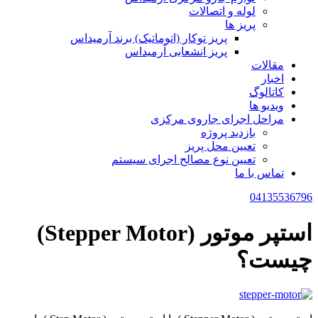
لوله و اتصالات
پریز ها
پریز توکار (اتوماتیک) برند آرمیداس
پریز انشعابی آرمیداس
مقالات
اخبار
کاتالوگ
ویدیو ها
مراحل اجرای جاروی مرکزی
بازدید پروژه
تعیین محل پریز
تعیین نوع مصالح اجرای سیستم
تماس با ما
04135536796
استپر موتور (Stepper Motor)
چیست؟