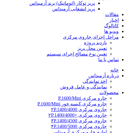
پریز توکار (اتوماتیک) برند آرمیداس
پریز انشعابی آرمیداس
مقالات
اخبار
کاتالوگ
ویدیو ها
مراحل اجرای جاروی مرکزی
بازدید پروژه
تعیین محل پریز
تعیین نوع مصالح اجرای سیستم
تماس با ما
خانه
درباره آرمیداس
اخذ نمایندگی
نمایندگی و عامل فروش
محصولات
جارو مرکزی P.1600/Mini
جارو مرکزی کیسه خور P.1600/Mini
جاروی مرکزی ۲P.1400/4000
جاروی مرکزی +۲P.1400/4000
جاروی مرکزی ۳P.1400/4500
جاروی مرکزی ۴P.1400/5000
لوازم جارو مرکزی آرمیداس