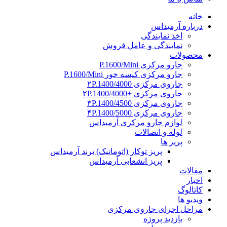
خانه
درباره آرمیداس
اخذ نمایندگی
نمایندگی و عامل فروش
محصولات
جارو مرکزی P.1600/Mini
جارو مرکزی کیسه خور P.1600/Mini
جاروی مرکزی ۲P.1400/4000
جاروی مرکزی +۲P.1400/4000
جاروی مرکزی ۳P.1400/4500
جاروی مرکزی ۴P.1400/5000
لوازم جارو مرکزی آرمیداس
لوله و اتصالات
پریز ها
پریز توکار (اتوماتیک) برند آرمیداس
پریز انشعابی آرمیداس
مقالات
اخبار
کاتالوگ
ویدیو ها
مراحل اجرای جاروی مرکزی
بازدید پروژه