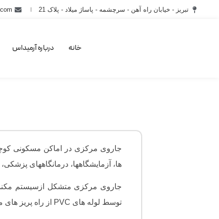
تبریز - خیابان راه آهن - سرچشمه - پاساژ میلاد - پلاک 21
.com
خانه
درباره آرمیداس
جاروی مرکزی در اماکن مسکونی کوچک و 
ها، آزمایشگاهها، درمانگاههای پزشکی، 
جاروی مرکزی متشکل ازسیستم مکنده ا
توسط لوله های PVC از راه پریز های مکنده که در مکانهای مورد نیاز ساختمان نصب می شوند به لوله کشی و سیم کشی مدار فرمان راه می یابد .