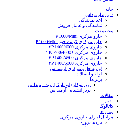
خانه
درباره آرمیداس
اخذ نمایندگی
نمایندگی و عامل فروش
محصولات
جارو مرکزی P.1600/Mini
جارو مرکزی کیسه خور P.1600/Mini
جاروی مرکزی ۲P.1400/4000
جاروی مرکزی +۲P.1400/4000
جاروی مرکزی ۳P.1400/4500
جاروی مرکزی ۴P.1400/5000
لوازم جارو مرکزی آرمیداس
لوله و اتصالات
پریز ها
پریز توکار (اتوماتیک) برند آرمیداس
پریز انشعابی آرمیداس
مقالات
اخبار
کاتالوگ
ویدیو ها
مراحل اجرای جاروی مرکزی
بازدید پروژه