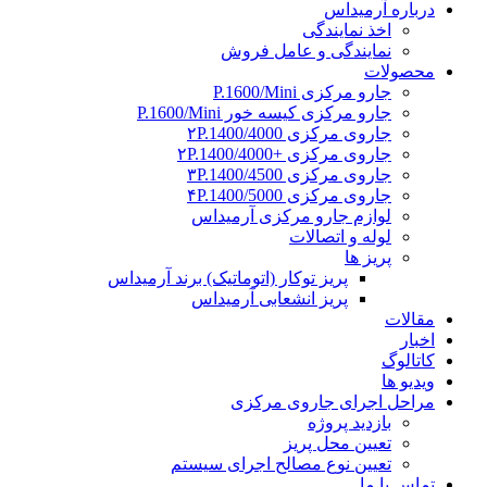
درباره آرمیداس
اخذ نمایندگی
نمایندگی و عامل فروش
محصولات
جارو مرکزی P.1600/Mini
جارو مرکزی کیسه خور P.1600/Mini
جاروی مرکزی ۲P.1400/4000
جاروی مرکزی +۲P.1400/4000
جاروی مرکزی ۳P.1400/4500
جاروی مرکزی ۴P.1400/5000
لوازم جارو مرکزی آرمیداس
لوله و اتصالات
پریز ها
پریز توکار (اتوماتیک) برند آرمیداس
پریز انشعابی آرمیداس
مقالات
اخبار
کاتالوگ
ویدیو ها
مراحل اجرای جاروی مرکزی
بازدید پروژه
تعیین محل پریز
تعیین نوع مصالح اجرای سیستم
تماس با ما