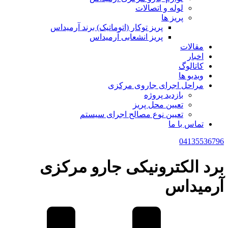
لوله و اتصالات
پریز ها
پریز توکار (اتوماتیک) برند آرمیداس
پریز انشعابی آرمیداس
مقالات
اخبار
کاتالوگ
ویدیو ها
مراحل اجرای جاروی مرکزی
بازدید پروژه
تعیین محل پریز
تعیین نوع مصالح اجرای سیستم
تماس با ما
04135536796
برد الکترونیکی جارو مرکزی
آرمیداس