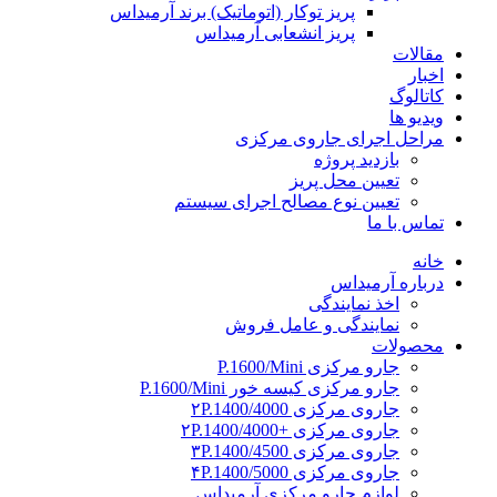
پریز توکار (اتوماتیک) برند آرمیداس
پریز انشعابی آرمیداس
مقالات
اخبار
کاتالوگ
ویدیو ها
مراحل اجرای جاروی مرکزی
بازدید پروژه
تعیین محل پریز
تعیین نوع مصالح اجرای سیستم
تماس با ما
خانه
درباره آرمیداس
اخذ نمایندگی
نمایندگی و عامل فروش
محصولات
جارو مرکزی P.1600/Mini
جارو مرکزی کیسه خور P.1600/Mini
جاروی مرکزی ۲P.1400/4000
جاروی مرکزی +۲P.1400/4000
جاروی مرکزی ۳P.1400/4500
جاروی مرکزی ۴P.1400/5000
لوازم جارو مرکزی آرمیداس