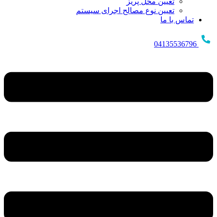
تعیین محل پریز
تعیین نوع مصالح اجرای سیستم
تماس با ما
04135536796