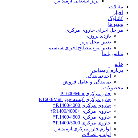
پریز انشعابی آرمیداس
مقالات
اخبار
کاتالوگ
ویدیو ها
مراحل اجرای جاروی مرکزی
بازدید پروژه
تعیین محل پریز
تعیین نوع مصالح اجرای سیستم
تماس با ما
خانه
درباره آرمیداس
اخذ نمایندگی
نمایندگی و عامل فروش
محصولات
جارو مرکزی P.1600/Mini
جارو مرکزی کیسه خور P.1600/Mini
جاروی مرکزی ۲P.1400/4000
جاروی مرکزی +۲P.1400/4000
جاروی مرکزی ۳P.1400/4500
جاروی مرکزی ۴P.1400/5000
لوازم جارو مرکزی آرمیداس
لوله و اتصالات