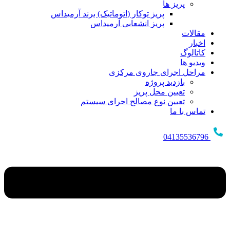
پریز ها
پریز توکار (اتوماتیک) برند آرمیداس
پریز انشعابی آرمیداس
مقالات
اخبار
کاتالوگ
ویدیو ها
مراحل اجرای جاروی مرکزی
بازدید پروژه
تعیین محل پریز
تعیین نوع مصالح اجرای سیستم
تماس با ما
04135536796