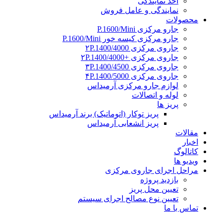
اخذ نمایندگی
نمایندگی و عامل فروش
محصولات
جارو مرکزی P.1600/Mini
جارو مرکزی کیسه خور P.1600/Mini
جاروی مرکزی ۲P.1400/4000
جاروی مرکزی +۲P.1400/4000
جاروی مرکزی ۳P.1400/4500
جاروی مرکزی ۴P.1400/5000
لوازم جارو مرکزی آرمیداس
لوله و اتصالات
پریز ها
پریز توکار (اتوماتیک) برند آرمیداس
پریز انشعابی آرمیداس
مقالات
اخبار
کاتالوگ
ویدیو ها
مراحل اجرای جاروی مرکزی
بازدید پروژه
تعیین محل پریز
تعیین نوع مصالح اجرای سیستم
تماس با ما