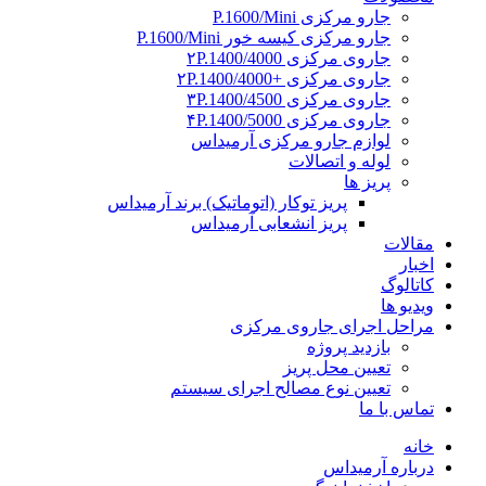
جارو مرکزی P.1600/Mini
جارو مرکزی کیسه خور P.1600/Mini
جاروی مرکزی ۲P.1400/4000
جاروی مرکزی +۲P.1400/4000
جاروی مرکزی ۳P.1400/4500
جاروی مرکزی ۴P.1400/5000
لوازم جارو مرکزی آرمیداس
لوله و اتصالات
پریز ها
پریز توکار (اتوماتیک) برند آرمیداس
پریز انشعابی آرمیداس
مقالات
اخبار
کاتالوگ
ویدیو ها
مراحل اجرای جاروی مرکزی
بازدید پروژه
تعیین محل پریز
تعیین نوع مصالح اجرای سیستم
تماس با ما
خانه
درباره آرمیداس