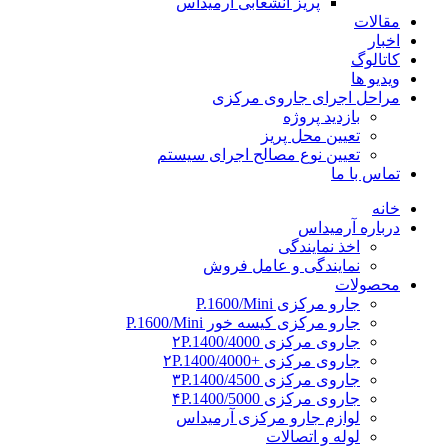
پریز انشعابی آرمیداس
مقالات
اخبار
کاتالوگ
ویدیو ها
مراحل اجرای جاروی مرکزی
بازدید پروژه
تعیین محل پریز
تعیین نوع مصالح اجرای سیستم
تماس با ما
خانه
درباره آرمیداس
اخذ نمایندگی
نمایندگی و عامل فروش
محصولات
جارو مرکزی P.1600/Mini
جارو مرکزی کیسه خور P.1600/Mini
جاروی مرکزی ۲P.1400/4000
جاروی مرکزی +۲P.1400/4000
جاروی مرکزی ۳P.1400/4500
جاروی مرکزی ۴P.1400/5000
لوازم جارو مرکزی آرمیداس
لوله و اتصالات