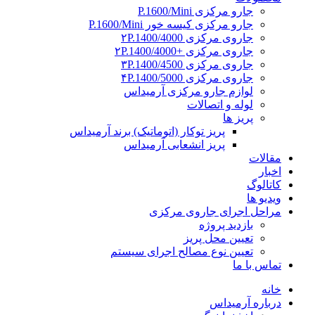
جارو مرکزی P.1600/Mini
جارو مرکزی کیسه خور P.1600/Mini
جاروی مرکزی ۲P.1400/4000
جاروی مرکزی +۲P.1400/4000
جاروی مرکزی ۳P.1400/4500
جاروی مرکزی ۴P.1400/5000
لوازم جارو مرکزی آرمیداس
لوله و اتصالات
پریز ها
پریز توکار (اتوماتیک) برند آرمیداس
پریز انشعابی آرمیداس
مقالات
اخبار
کاتالوگ
ویدیو ها
مراحل اجرای جاروی مرکزی
بازدید پروژه
تعیین محل پریز
تعیین نوع مصالح اجرای سیستم
تماس با ما
خانه
درباره آرمیداس