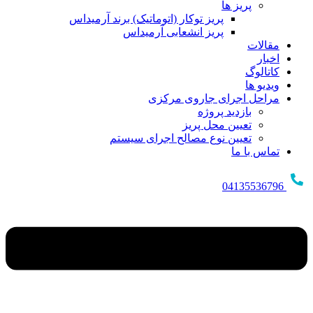
پریز ها
پریز توکار (اتوماتیک) برند آرمیداس
پریز انشعابی آرمیداس
مقالات
اخبار
کاتالوگ
ویدیو ها
مراحل اجرای جاروی مرکزی
بازدید پروژه
تعیین محل پریز
تعیین نوع مصالح اجرای سیستم
تماس با ما
04135536796