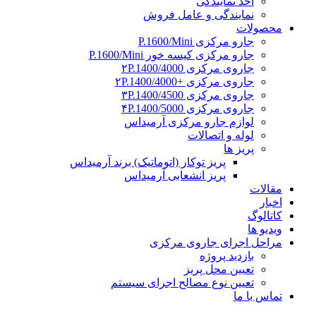
اخذ نمایندگی
نمایندگی و عامل فروش
محصولات
جارو مرکزی P.1600/Mini
جارو مرکزی کیسه خور P.1600/Mini
جاروی مرکزی ۲P.1400/4000
جاروی مرکزی +۲P.1400/4000
جاروی مرکزی ۳P.1400/4500
جاروی مرکزی ۴P.1400/5000
لوازم جارو مرکزی آرمیداس
لوله و اتصالات
پریز ها
پریز توکار (اتوماتیک) برند آرمیداس
پریز انشعابی آرمیداس
مقالات
اخبار
کاتالوگ
ویدیو ها
مراحل اجرای جاروی مرکزی
بازدید پروژه
تعیین محل پریز
تعیین نوع مصالح اجرای سیستم
تماس با ما