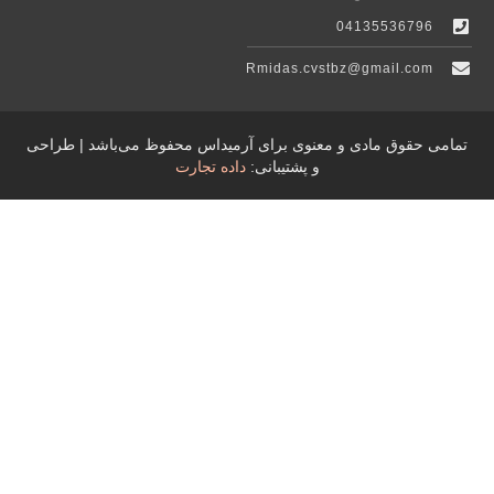
04135536796
Rmidas.cvstbz@gmail.com
تمامی حقوق مادی و معنوی برای آرمیداس محفوظ می‌باشد | طراحی
و پشتیبانی:
داده تجارت