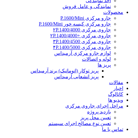
اخذ نمایندگی
نمایندگی و عامل فروش
محصولات
جارو مرکزی P.1600/Mini
جارو مرکزی کیسه خور P.1600/Mini
جاروی مرکزی ۲P.1400/4000
جاروی مرکزی +۲P.1400/4000
جاروی مرکزی ۳P.1400/4500
جاروی مرکزی ۴P.1400/5000
لوازم جارو مرکزی آرمیداس
لوله و اتصالات
پریز ها
پریز توکار (اتوماتیک) برند آرمیداس
پریز انشعابی آرمیداس
مقالات
اخبار
کاتالوگ
ویدیو ها
مراحل اجرای جاروی مرکزی
بازدید پروژه
تعیین محل پریز
تعیین نوع مصالح اجرای سیستم
تماس با ما