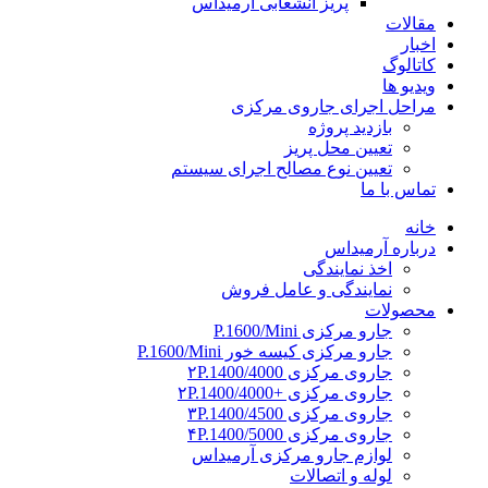
پریز انشعابی آرمیداس
مقالات
اخبار
کاتالوگ
ویدیو ها
مراحل اجرای جاروی مرکزی
بازدید پروژه
تعیین محل پریز
تعیین نوع مصالح اجرای سیستم
تماس با ما
خانه
درباره آرمیداس
اخذ نمایندگی
نمایندگی و عامل فروش
محصولات
جارو مرکزی P.1600/Mini
جارو مرکزی کیسه خور P.1600/Mini
جاروی مرکزی ۲P.1400/4000
جاروی مرکزی +۲P.1400/4000
جاروی مرکزی ۳P.1400/4500
جاروی مرکزی ۴P.1400/5000
لوازم جارو مرکزی آرمیداس
لوله و اتصالات