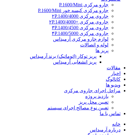
جارو مرکزی P.1600/Mini
جارو مرکزی کیسه خور P.1600/Mini
جاروی مرکزی ۲P.1400/4000
جاروی مرکزی +۲P.1400/4000
جاروی مرکزی ۳P.1400/4500
جاروی مرکزی ۴P.1400/5000
لوازم جارو مرکزی آرمیداس
لوله و اتصالات
پریز ها
پریز توکار (اتوماتیک) برند آرمیداس
پریز انشعابی آرمیداس
مقالات
اخبار
کاتالوگ
ویدیو ها
مراحل اجرای جاروی مرکزی
بازدید پروژه
تعیین محل پریز
تعیین نوع مصالح اجرای سیستم
تماس با ما
خانه
درباره آرمیداس