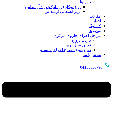
پریز ها
پریز توکار (اتوماتیک) برند آرمیداس
پریز انشعابی آرمیداس
مقالات
اخبار
کاتالوگ
ویدیو ها
مراحل اجرای جاروی مرکزی
بازدید پروژه
تعیین محل پریز
تعیین نوع مصالح اجرای سیستم
تماس با ما
04135536796