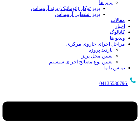
پریز ها
پریز توکار (اتوماتیک) برند آرمیداس
پریز انشعابی آرمیداس
مقالات
اخبار
کاتالوگ
ویدیو ها
مراحل اجرای جاروی مرکزی
بازدید پروژه
تعیین محل پریز
تعیین نوع مصالح اجرای سیستم
تماس با ما
04135536796