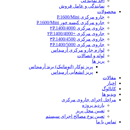
اخذ نمایندگی
نمایندگی و عامل فروش
محصولات
جارو مرکزی P.1600/Mini
جارو مرکزی کیسه خور P.1600/Mini
جاروی مرکزی ۲P.1400/4000
جاروی مرکزی +۲P.1400/4000
جاروی مرکزی ۳P.1400/4500
جاروی مرکزی ۴P.1400/5000
لوازم جارو مرکزی آرمیداس
لوله و اتصالات
پریز ها
پریز توکار (اتوماتیک) برند آرمیداس
پریز انشعابی آرمیداس
مقالات
اخبار
کاتالوگ
ویدیو ها
مراحل اجرای جاروی مرکزی
بازدید پروژه
تعیین محل پریز
تعیین نوع مصالح اجرای سیستم
تماس با ما