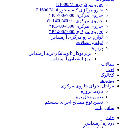
جارو مرکزی P.1600/Mini
جارو مرکزی کیسه خور P.1600/Mini
جاروی مرکزی ۲P.1400/4000
جاروی مرکزی +۲P.1400/4000
جاروی مرکزی ۳P.1400/4500
جاروی مرکزی ۴P.1400/5000
لوازم جارو مرکزی آرمیداس
لوله و اتصالات
پریز ها
پریز توکار (اتوماتیک) برند آرمیداس
پریز انشعابی آرمیداس
مقالات
اخبار
کاتالوگ
ویدیو ها
مراحل اجرای جاروی مرکزی
بازدید پروژه
تعیین محل پریز
تعیین نوع مصالح اجرای سیستم
تماس با ما
خانه
درباره آرمیداس