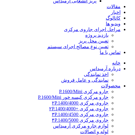
پریز انشعابی آرمیداس
مقالات
اخبار
کاتالوگ
ویدیو ها
مراحل اجرای جاروی مرکزی
بازدید پروژه
تعیین محل پریز
تعیین نوع مصالح اجرای سیستم
تماس با ما
خانه
درباره آرمیداس
اخذ نمایندگی
نمایندگی و عامل فروش
محصولات
جارو مرکزی P.1600/Mini
جارو مرکزی کیسه خور P.1600/Mini
جاروی مرکزی ۲P.1400/4000
جاروی مرکزی +۲P.1400/4000
جاروی مرکزی ۳P.1400/4500
جاروی مرکزی ۴P.1400/5000
لوازم جارو مرکزی آرمیداس
لوله و اتصالات