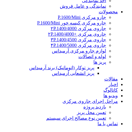
اخذ نمایندگی
نمایندگی و عامل فروش
محصولات
جارو مرکزی P.1600/Mini
جارو مرکزی کیسه خور P.1600/Mini
جاروی مرکزی ۲P.1400/4000
جاروی مرکزی +۲P.1400/4000
جاروی مرکزی ۳P.1400/4500
جاروی مرکزی ۴P.1400/5000
لوازم جارو مرکزی آرمیداس
لوله و اتصالات
پریز ها
پریز توکار (اتوماتیک) برند آرمیداس
پریز انشعابی آرمیداس
مقالات
اخبار
کاتالوگ
ویدیو ها
مراحل اجرای جاروی مرکزی
بازدید پروژه
تعیین محل پریز
تعیین نوع مصالح اجرای سیستم
تماس با ما