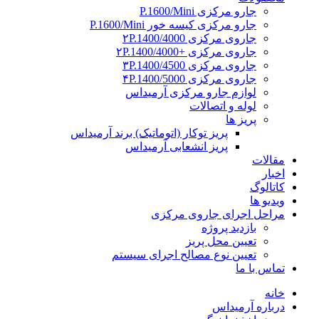
جارو مرکزی P.1600/Mini
جارو مرکزی کیسه خور P.1600/Mini
جاروی مرکزی ۲P.1400/4000
جاروی مرکزی +۲P.1400/4000
جاروی مرکزی ۳P.1400/4500
جاروی مرکزی ۴P.1400/5000
لوازم جارو مرکزی آرمیداس
لوله و اتصالات
پریز ها
پریز توکار (اتوماتیک) برند آرمیداس
پریز انشعابی آرمیداس
مقالات
اخبار
کاتالوگ
ویدیو ها
مراحل اجرای جاروی مرکزی
بازدید پروژه
تعیین محل پریز
تعیین نوع مصالح اجرای سیستم
تماس با ما
خانه
درباره آرمیداس