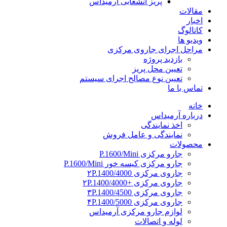
پریز انشعابی آرمیداس
مقالات
اخبار
کاتالوگ
ویدیو ها
مراحل اجرای جاروی مرکزی
بازدید پروژه
تعیین محل پریز
تعیین نوع مصالح اجرای سیستم
تماس با ما
خانه
درباره آرمیداس
اخذ نمایندگی
نمایندگی و عامل فروش
محصولات
جارو مرکزی P.1600/Mini
جارو مرکزی کیسه خور P.1600/Mini
جاروی مرکزی ۲P.1400/4000
جاروی مرکزی +۲P.1400/4000
جاروی مرکزی ۳P.1400/4500
جاروی مرکزی ۴P.1400/5000
لوازم جارو مرکزی آرمیداس
لوله و اتصالات