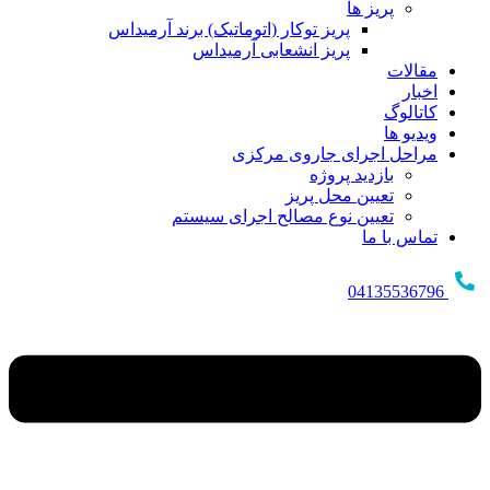
پریز ها
پریز توکار (اتوماتیک) برند آرمیداس
پریز انشعابی آرمیداس
مقالات
اخبار
کاتالوگ
ویدیو ها
مراحل اجرای جاروی مرکزی
بازدید پروژه
تعیین محل پریز
تعیین نوع مصالح اجرای سیستم
تماس با ما
04135536796