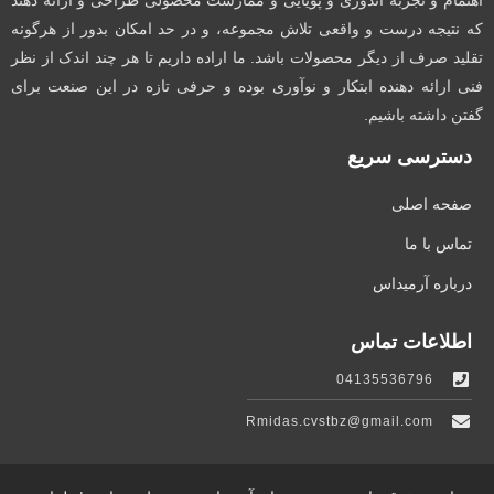
اهتمام و تجربه اندوزی و پویایی و ممارست محصولی طراحی و ارائه دهند
که نتیجه درست و واقعی تلاش مجموعه، و در حد امکان بدور از هرگونه
تقلید صرف از دیگر محصولات باشد. ما اراده داریم تا هر چند اندک از نظر
فنی ارائه دهنده ابتکار و نوآوری بوده و حرفی تازه در این صنعت برای
گفتن داشته باشیم.
دسترسی سریع
صفحه اصلی
تماس با ما
درباره آرمیداس
اطلاعات تماس
04135536796
Rmidas.cvstbz@gmail.com