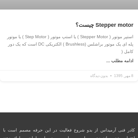
Stepper motor چیست؟
استپر موتور ( Stepper Motor ) یا استپ موتور ( Step Motor ) یا موتور
پله ای یک موتور براشلس (Brushless ) الکتریکی DC است که یک دور
کامل (
ادامه مطلب ...
8 مهر, 1395
بدون دیدگاه
کادر فنی آرمیداس از بدو شروع فعالیت در این حرفه مصمم است با