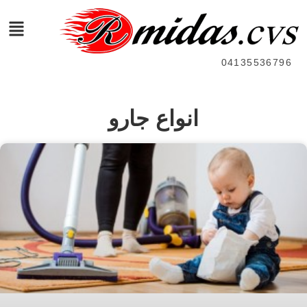
04135536796
انواع جارو