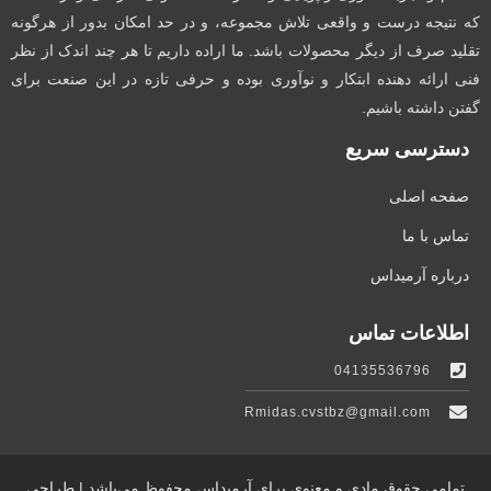
که نتیجه درست و واقعی تلاش مجموعه، و در حد امکان بدور از هرگونه
تقلید صرف از دیگر محصولات باشد. ما اراده داریم تا هر چند اندک از نظر
فنی ارائه دهنده ابتکار و نوآوری بوده و حرفی تازه در این صنعت برای
گفتن داشته باشیم.
دسترسی سریع
صفحه اصلی
تماس با ما
درباره آرمیداس
اطلاعات تماس
04135536796
Rmidas.cvstbz@gmail.com
تمامی حقوق مادی و معنوی برای آرمیداس محفوظ می‌باشد | طراحی